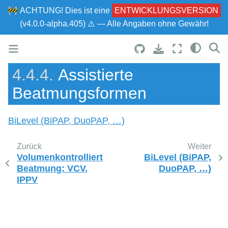
🚧
ACHTUNG!
Dies ist eine
ENTWICKLUNGSVERSION
(v4.0.0-alpha.405) ⚠ — Alle Angaben ohne Gewähr!
4.4.4.
Assistierte
Beatmungsformen
BiLevel (BiPAP, DuoPAP, …)
Zurück
Weiter
Volumenkontrollierte
BiLevel (BiPAP,
Beatmung: VCV,
DuoPAP, …)
IPPV