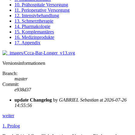
10. Prähospitale Versorgung
11. Perioperative Versorgung
12. Intensivbehandlung
13. Schmerztherapie
14. Pharmakologie
15. Komplemantäres
16. Medizinprodukte
17. Appendix
Versionsinformationen
Branch
:
master
Commit
:
e938d37
update Changelog
by
GABRIEL Sebastian
at
2026-07-26
14:55:56
weiter
1.
Prolog