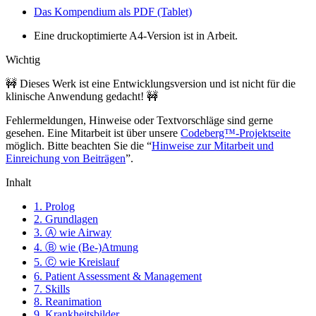
Das Kompendium als PDF (Tablet)
Eine druckoptimierte A4-Version ist in Arbeit.
Wichtig
🚧 Dieses Werk ist eine Entwicklungsversion und ist nicht für die
klinische Anwendung gedacht! 🚧
Fehlermeldungen, Hinweise oder Textvorschläge sind gerne
gesehen. Eine Mitarbeit ist über unsere
Codeberg™-Projektseite
möglich. Bitte beachten Sie die “
Hinweise zur Mitarbeit und
Einreichung von Beiträgen
”.
Inhalt
1. Prolog
2. Grundlagen
3. Ⓐ wie Airway
4. Ⓑ wie (Be-)Atmung
5. Ⓒ wie Kreislauf
6. Patient Assessment & Management
7. Skills
8. Reanimation
9. Krankheitsbilder