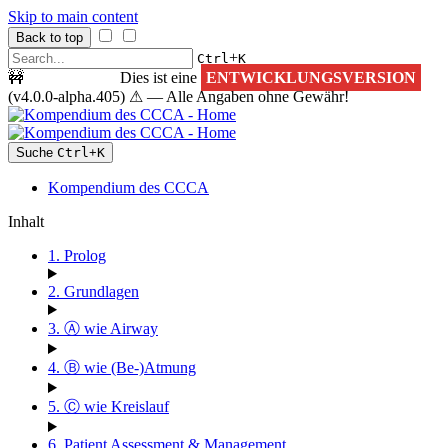
Skip to main content
Back to top
+
Ctrl
K
🚧
ACHTUNG!
Dies ist eine
ENTWICKLUNGSVERSION
(v4.0.0-alpha.405) ⚠ — Alle Angaben ohne Gewähr!
Suche
Ctrl
+
K
Kompendium des CCCA
Inhalt
1. Prolog
2. Grundlagen
3. Ⓐ wie Airway
4. Ⓑ wie (Be-)Atmung
5. Ⓒ wie Kreislauf
6. Patient Assessment & Management