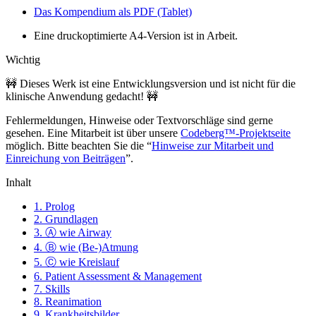
Das Kompendium als PDF (Tablet)
Eine druckoptimierte A4-Version ist in Arbeit.
Wichtig
🚧 Dieses Werk ist eine Entwicklungsversion und ist nicht für die
klinische Anwendung gedacht! 🚧
Fehlermeldungen, Hinweise oder Textvorschläge sind gerne
gesehen. Eine Mitarbeit ist über unsere
Codeberg™-Projektseite
möglich. Bitte beachten Sie die “
Hinweise zur Mitarbeit und
Einreichung von Beiträgen
”.
Inhalt
1. Prolog
2. Grundlagen
3. Ⓐ wie Airway
4. Ⓑ wie (Be-)Atmung
5. Ⓒ wie Kreislauf
6. Patient Assessment & Management
7. Skills
8. Reanimation
9. Krankheitsbilder