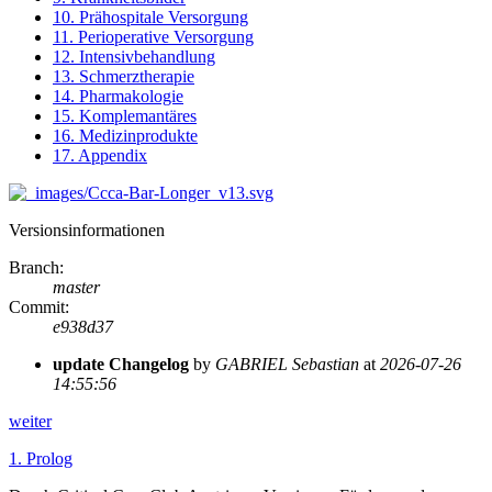
10. Prähospitale Versorgung
11. Perioperative Versorgung
12. Intensivbehandlung
13. Schmerztherapie
14. Pharmakologie
15. Komplemantäres
16. Medizinprodukte
17. Appendix
Versionsinformationen
Branch
:
master
Commit
:
e938d37
update Changelog
by
GABRIEL Sebastian
at
2026-07-26
14:55:56
weiter
1.
Prolog