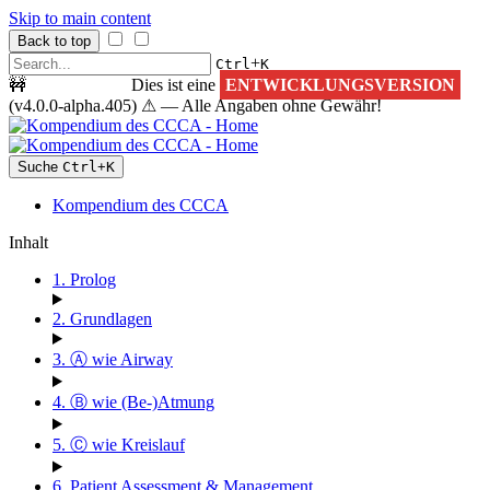
Skip to main content
Back to top
+
Ctrl
K
🚧
ACHTUNG!
Dies ist eine
ENTWICKLUNGSVERSION
(v4.0.0-alpha.405) ⚠ — Alle Angaben ohne Gewähr!
Suche
Ctrl
+
K
Kompendium des CCCA
Inhalt
1. Prolog
2. Grundlagen
3. Ⓐ wie Airway
4. Ⓑ wie (Be-)Atmung
5. Ⓒ wie Kreislauf
6. Patient Assessment & Management