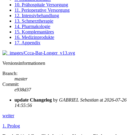
10. Prähospitale Versorgung
11. Perioperative Versorgung
12. Intensivbehandlung
13. Schmerztherapie
14. Pharmakologie
15. Komplemantäres
16. Medizinprodukte
17. Appendix
Versionsinformationen
Branch
:
master
Commit
:
e938d37
update Changelog
by
GABRIEL Sebastian
at
2026-07-26
14:55:56
weiter
1.
Prolog