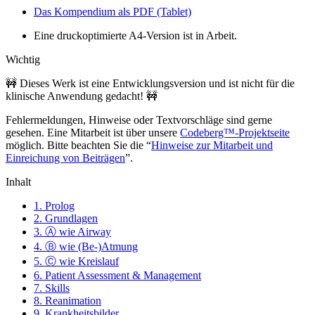
Das Kompendium als PDF (Tablet)
Eine druckoptimierte A4-Version ist in Arbeit.
Wichtig
🚧 Dieses Werk ist eine Entwicklungsversion und ist nicht für die
klinische Anwendung gedacht! 🚧
Fehlermeldungen, Hinweise oder Textvorschläge sind gerne
gesehen. Eine Mitarbeit ist über unsere
Codeberg™-Projektseite
möglich. Bitte beachten Sie die “
Hinweise zur Mitarbeit und
Einreichung von Beiträgen
”.
Inhalt
1. Prolog
2. Grundlagen
3. Ⓐ wie Airway
4. Ⓑ wie (Be-)Atmung
5. Ⓒ wie Kreislauf
6. Patient Assessment & Management
7. Skills
8. Reanimation
9. Krankheitsbilder