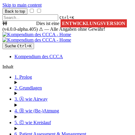
Skip to main content
Back to top
+
Ctrl
K
🚧
ACHTUNG!
Dies ist eine
ENTWICKLUNGSVERSION
(v4.0.0-alpha.405) ⚠ — Alle Angaben ohne Gewähr!
Suche
Ctrl
+
K
Kompendium des CCCA
Inhalt
1. Prolog
2. Grundlagen
3. Ⓐ wie Airway
4. Ⓑ wie (Be-)Atmung
5. Ⓒ wie Kreislauf
6. Patient Assessment & Management