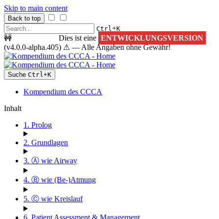
Skip to main content
Back to top
+
Ctrl
K
🚧
ACHTUNG!
Dies ist eine
ENTWICKLUNGSVERSION
(v4.0.0-alpha.405) ⚠ — Alle Angaben ohne Gewähr!
Suche
Ctrl
+
K
Kompendium des CCCA
Inhalt
1. Prolog
2. Grundlagen
3. Ⓐ wie Airway
4. Ⓑ wie (Be-)Atmung
5. Ⓒ wie Kreislauf
6. Patient Assessment & Management