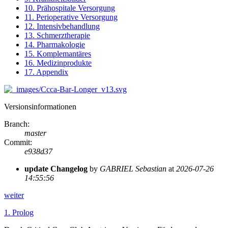
10. Prähospitale Versorgung
11. Perioperative Versorgung
12. Intensivbehandlung
13. Schmerztherapie
14. Pharmakologie
15. Komplemantäres
16. Medizinprodukte
17. Appendix
Versionsinformationen
Branch
:
master
Commit
:
e938d37
update Changelog
by
GABRIEL Sebastian
at
2026-07-26
14:55:56
weiter
1.
Prolog