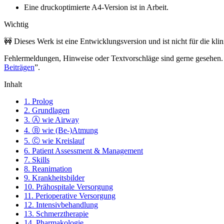
Eine druckoptimierte A4-Version ist in Arbeit.
Wichtig
🚧 Dieses Werk ist eine Entwicklungsversion und ist nicht für die k
Fehlermeldungen, Hinweise oder Textvorschläge sind gerne gesehen. 
Beiträgen
”.
Inhalt
1. Prolog
2. Grundlagen
3. Ⓐ wie Airway
4. Ⓑ wie (Be-)Atmung
5. Ⓒ wie Kreislauf
6. Patient Assessment & Management
7. Skills
8. Reanimation
9. Krankheitsbilder
10. Prähospitale Versorgung
11. Perioperative Versorgung
12. Intensivbehandlung
13. Schmerztherapie
14. Pharmakologie