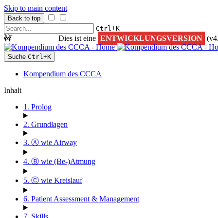
Skip to main content
Back to top
+
Ctrl
K
🚧
ACHTUNG!
Dies ist eine
ENTWICKLUNGSVERSION
(v4
Suche
Ctrl
+
K
Kompendium des CCCA
Inhalt
1. Prolog
2. Grundlagen
3. Ⓐ wie Airway
4. Ⓑ wie (Be-)Atmung
5. Ⓒ wie Kreislauf
6. Patient Assessment & Management
7. Skills