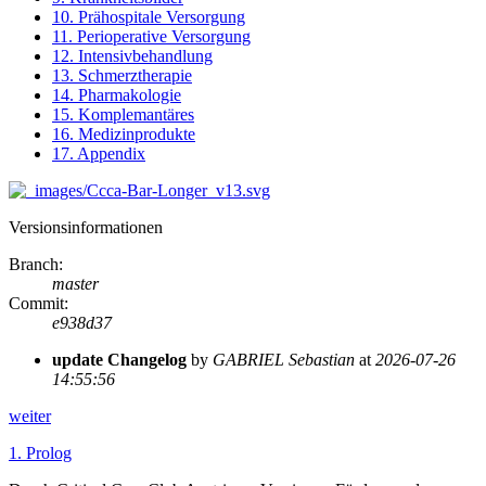
10. Prähospitale Versorgung
11. Perioperative Versorgung
12. Intensivbehandlung
13. Schmerztherapie
14. Pharmakologie
15. Komplemantäres
16. Medizinprodukte
17. Appendix
Versionsinformationen
Branch
:
master
Commit
:
e938d37
update Changelog
by
GABRIEL Sebastian
at
2026-07-26
14:55:56
weiter
1.
Prolog