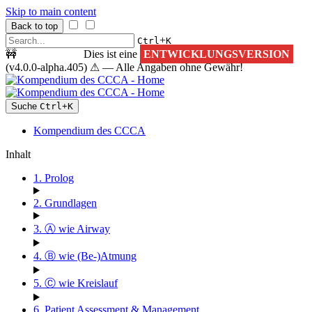
Skip to main content
Back to top
+
Ctrl
K
🚧
ACHTUNG!
Dies ist eine
ENTWICKLUNGSVERSION
(v4.0.0-alpha.405) ⚠ — Alle Angaben ohne Gewähr!
Suche
Ctrl
+
K
Kompendium des CCCA
Inhalt
1. Prolog
2. Grundlagen
3. Ⓐ wie Airway
4. Ⓑ wie (Be-)Atmung
5. Ⓒ wie Kreislauf
6. Patient Assessment & Management