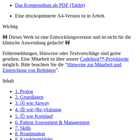
Das Kompendium als PDF (Tablet)
Eine druckoptimierte A4-Version ist in Arbeit.
Wichtig
🚧 Dieses Werk ist eine Entwicklungsversion und ist nicht für die
klinische Anwendung gedacht! 🚧
Fehlermeldungen, Hinweise oder Textvorschläge sind gerne
gesehen. Eine Mitarbeit ist über unsere
Codeberg™-Projektseite
möglich. Bitte beachten Sie die “
Hinweise zur Mitarbeit und
Einreichung von Beiträgen
”.
Inhalt
1. Prolog
2. Grundlagen
3. Ⓐ wie Airway
4. Ⓑ wie (Be-)Atmung
5. Ⓒ wie Kreislauf
6. Patient Assessment & Management
7. Skills
8. Reanimation
9. Krankheitsbilder