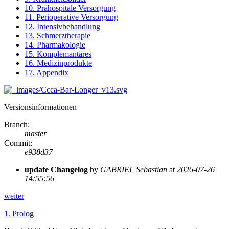
10. Prähospitale Versorgung
11. Perioperative Versorgung
12. Intensivbehandlung
13. Schmerztherapie
14. Pharmakologie
15. Komplemantäres
16. Medizinprodukte
17. Appendix
Versionsinformationen
Branch
:
master
Commit
:
e938d37
update Changelog
by
GABRIEL Sebastian
at
2026-07-26
14:55:56
weiter
1.
Prolog