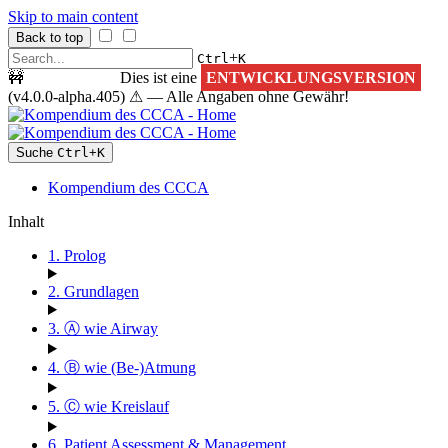
Skip to main content
Back to top
+
Ctrl
K
🚧
ACHTUNG!
Dies ist eine
ENTWICKLUNGSVERSION
(v4.0.0-alpha.405) ⚠ — Alle Angaben ohne Gewähr!
Suche
Ctrl
+
K
Kompendium des CCCA
Inhalt
1. Prolog
2. Grundlagen
3. Ⓐ wie Airway
4. Ⓑ wie (Be-)Atmung
5. Ⓒ wie Kreislauf
6. Patient Assessment & Management