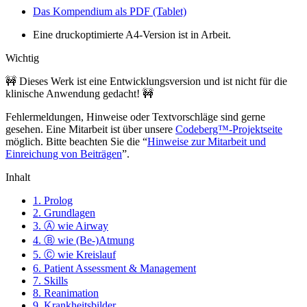
Das Kompendium als PDF (Tablet)
Eine druckoptimierte A4-Version ist in Arbeit.
Wichtig
🚧 Dieses Werk ist eine Entwicklungsversion und ist nicht für die
klinische Anwendung gedacht! 🚧
Fehlermeldungen, Hinweise oder Textvorschläge sind gerne
gesehen. Eine Mitarbeit ist über unsere
Codeberg™-Projektseite
möglich. Bitte beachten Sie die “
Hinweise zur Mitarbeit und
Einreichung von Beiträgen
”.
Inhalt
1. Prolog
2. Grundlagen
3. Ⓐ wie Airway
4. Ⓑ wie (Be-)Atmung
5. Ⓒ wie Kreislauf
6. Patient Assessment & Management
7. Skills
8. Reanimation
9. Krankheitsbilder