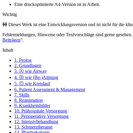
Eine druckoptimierte A4-Version ist in Arbeit.
Wichtig
🚧 Dieses Werk ist eine Entwicklungsversion und ist nicht für die k
Fehlermeldungen, Hinweise oder Textvorschläge sind gerne gesehen. 
Beiträgen
”.
Inhalt
1. Prolog
2. Grundlagen
3. Ⓐ wie Airway
4. Ⓑ wie (Be-)Atmung
5. Ⓒ wie Kreislauf
6. Patient Assessment & Management
7. Skills
8. Reanimation
9. Krankheitsbilder
10. Prähospitale Versorgung
11. Perioperative Versorgung
12. Intensivbehandlung
13. Schmerztherapie
14. Pharmakologie