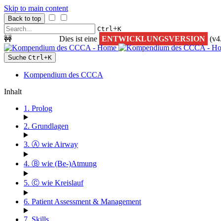
Skip to main content
Back to top
+
Ctrl
K
🚧
ACHTUNG!
Dies ist eine
ENTWICKLUNGSVERSION
(v4
Suche
Ctrl
+
K
Kompendium des CCCA
Inhalt
1. Prolog
2. Grundlagen
3. Ⓐ wie Airway
4. Ⓑ wie (Be-)Atmung
5. Ⓒ wie Kreislauf
6. Patient Assessment & Management
7. Skills