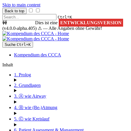
Skip to main content
Back to top
+
Ctrl
K
🚧
ACHTUNG!
Dies ist eine
ENTWICKLUNGSVERSION
(v4.0.0-alpha.405) ⚠ — Alle Angaben ohne Gewähr!
Suche
Ctrl
+
K
Kompendium des CCCA
Inhalt
1. Prolog
2. Grundlagen
3. Ⓐ wie Airway
4. Ⓑ wie (Be-)Atmung
5. Ⓒ wie Kreislauf
6. Patient Assessment & Management