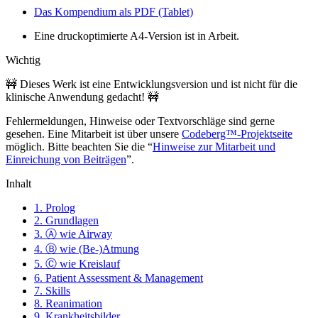
Das Kompendium als PDF (Tablet)
Eine druckoptimierte A4-Version ist in Arbeit.
Wichtig
🚧 Dieses Werk ist eine Entwicklungsversion und ist nicht für die
klinische Anwendung gedacht! 🚧
Fehlermeldungen, Hinweise oder Textvorschläge sind gerne
gesehen. Eine Mitarbeit ist über unsere
Codeberg™-Projektseite
möglich. Bitte beachten Sie die “
Hinweise zur Mitarbeit und
Einreichung von Beiträgen
”.
Inhalt
1. Prolog
2. Grundlagen
3. Ⓐ wie Airway
4. Ⓑ wie (Be-)Atmung
5. Ⓒ wie Kreislauf
6. Patient Assessment & Management
7. Skills
8. Reanimation
9. Krankheitsbilder