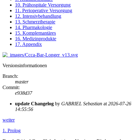
10. Prähospitale Versorgung
11. Perioperative Versorgung
12. Intensivbehandlung
13. Schmerztherapie
14. Pharmakologie
15. Komplemantäres
16. Medizinprodukte
17. Appendix
Versionsinformationen
Branch
:
master
Commit
:
e938d37
update Changelog
by
GABRIEL Sebastian
at
2026-07-26
14:55:56
weiter
1.
Prolog