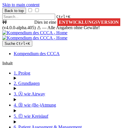
Skip to main content
Back to top
+
Ctrl
K
🚧
ACHTUNG!
Dies ist eine
ENTWICKLUNGSVERSION
(v4.0.0-alpha.405) ⚠ — Alle Angaben ohne Gewähr!
Suche
Ctrl
+
K
Kompendium des CCCA
Inhalt
1. Prolog
2. Grundlagen
3. Ⓐ wie Airway
4. Ⓑ wie (Be-)Atmung
5. Ⓒ wie Kreislauf
6. Patient Assessment & Management