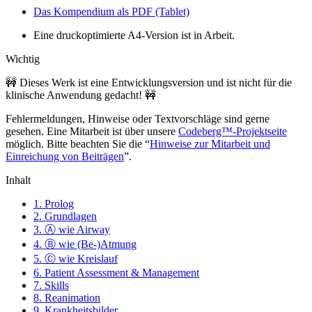
Das Kompendium als PDF (Tablet)
Eine druckoptimierte A4-Version ist in Arbeit.
Wichtig
🚧 Dieses Werk ist eine Entwicklungsversion und ist nicht für die
klinische Anwendung gedacht! 🚧
Fehlermeldungen, Hinweise oder Textvorschläge sind gerne
gesehen. Eine Mitarbeit ist über unsere
Codeberg™-Projektseite
möglich. Bitte beachten Sie die “
Hinweise zur Mitarbeit und
Einreichung von Beiträgen
”.
Inhalt
1. Prolog
2. Grundlagen
3. Ⓐ wie Airway
4. Ⓑ wie (Be-)Atmung
5. Ⓒ wie Kreislauf
6. Patient Assessment & Management
7. Skills
8. Reanimation
9. Krankheitsbilder