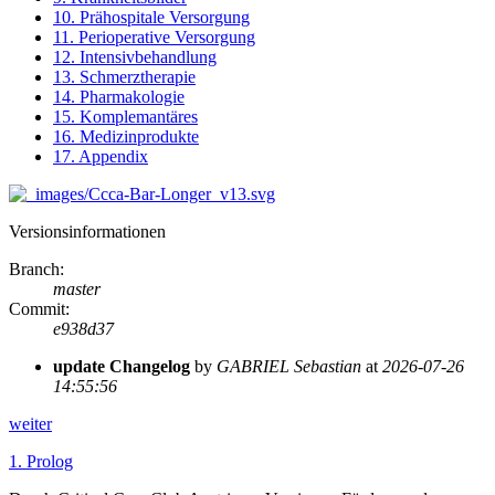
10. Prähospitale Versorgung
11. Perioperative Versorgung
12. Intensivbehandlung
13. Schmerztherapie
14. Pharmakologie
15. Komplemantäres
16. Medizinprodukte
17. Appendix
Versionsinformationen
Branch
:
master
Commit
:
e938d37
update Changelog
by
GABRIEL Sebastian
at
2026-07-26
14:55:56
weiter
1.
Prolog