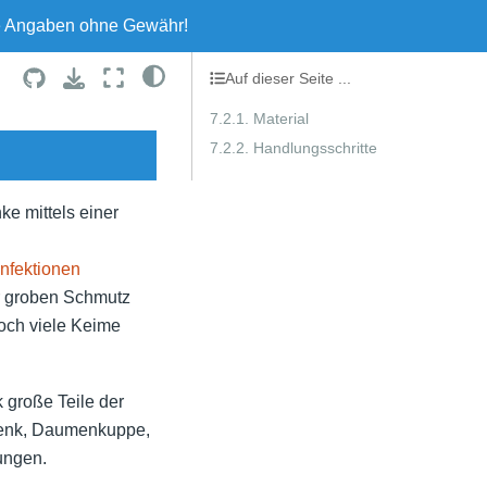
le Angaben ohne Gewähr!
Auf dieser Seite ...
7.2.1. Material
7.2.2. Handlungsschritte
e mittels einer
nfektionen
r groben Schmutz
och viele Keime
 große Teile der
elenk, Daumenkuppe,
ungen.