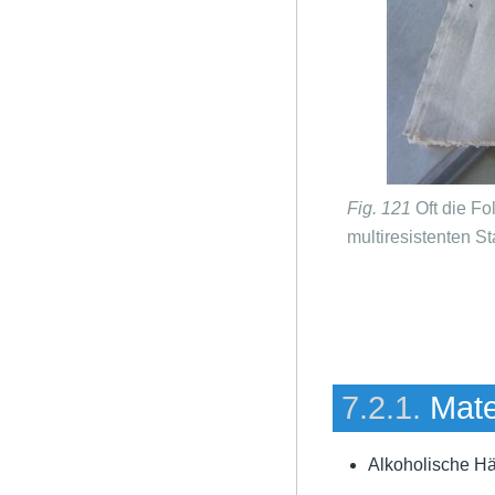
Fig. 121
Oft die Fo
multiresistenten S
7.2.1.
Mate
Alkoholische Hän