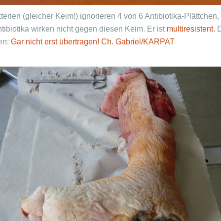
erien (gleicher Keim!) ignorieren 4 von 6 Antibiotika-Plättchen, d
ibiotika wirken nicht gegen diesen Keim. Er ist
multiresistent
. 
en:
Gar nicht erst übertragen!
Ch. Gabriel/KARPAT