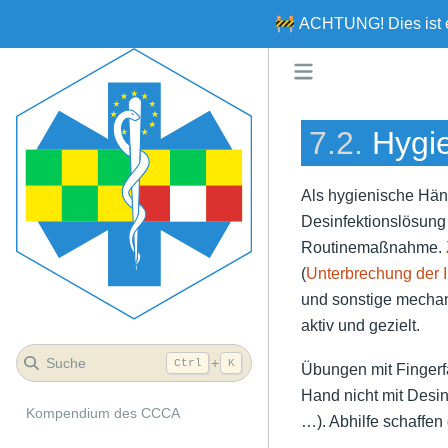
🚧
ACHTUNG!
Dies ist
7.2.
Hygi
Als hygienische Hän
Desinfektionslösung
Routinemaßnahme.
(
Unterbrechung der I
und sonstige mechan
aktiv und gezielt.
Suche
+
Ctrl
K
Übungen mit Fingerf
Hand nicht mit Desi
Kompendium des CCCA
…). Abhilfe schaffe