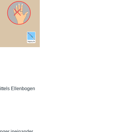
ittels Ellenbogen
inger ineinander