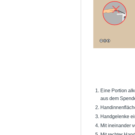
Eine Portion al
aus dem Spende
Handinnenfläche
Handgelenke ei
Mit ineinander 
Mit rechter Han