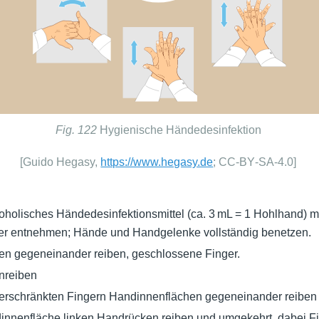
Fig. 122
Hygienische Händedesinfektion
[Guido Hegasy,
https://www.hegasy.de
; CC‑BY‑SA‑4.0]
koholisches Händedesinfektionsmittel (ca. 3 mL = 1 Hohlhand) m
r entnehmen; Hände und Handgelenke vollständig benetzen.
n gegeneinander reiben, geschlossene Finger.
nreiben
verschränkten Fingern Handinnenflächen gegeneinander reiben
dinnenfläche linken Handrücken reiben und umgekehrt, dabei F