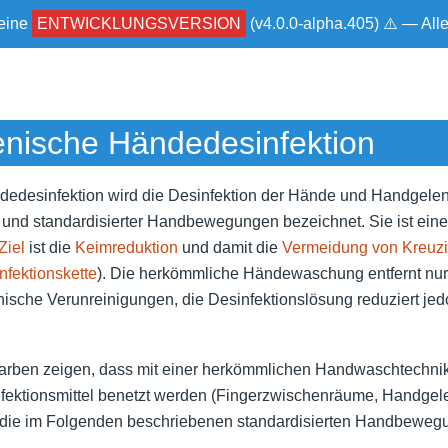
 eine
ENTWICKLUNGSVERSION
(v4.0.0-alpha.405) ⚠ — Al
enische Händedesinfektion
dedesinfektion wird die Desinfektion der Hände und Handgelenk
 und standardisierter Handbewegungen bezeichnet. Sie ist eine
Ziel
ist die
Keimreduktion
und damit die
Vermeidung von Kreuzi
nfektionskette
). Die herkömmliche Händewaschung entfernt nu
ische Verunreinigungen, die Desinfektionslösung reduziert jed
arben zeigen, dass mit einer herkömmlichen Handwaschtechnik
nfektionsmittel benetzt werden (Fingerzwischenräume, Handg
n die im Folgenden beschriebenen standardisierten Handbeweg