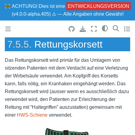
🚧
ACHTUNG!
Dies ist eine
ENTWICKLUNGSVERSION
(v4.0.0-alpha.405) ⚠ — Alle Angaben ohne Gewähr!
7.5.5.
Rettungskorsett
Das Rettungskorsett wird primär für das Umlagern von
sitzenden Patienten mit dem Verdacht auf eine Verletzung
der Wirbelsäule verwendet. Am Kopfgriff des Korsetts
kann, falls nötig, ein Kranhaken eingehängt werden. Das
Rettungskorsett wird (ausser wenn es ausschließlich dazu
verwendet wird, den Patienten zur Erleichterung der
Rettung mit “Haltegriffen” auszustatten) gemeinsam mit
einer
HWS-Schiene
verwendet.