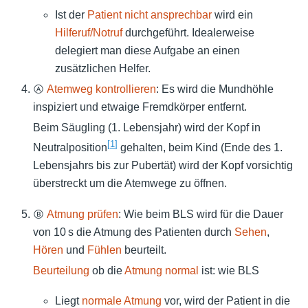
Ist der
Patient nicht ansprechbar
wird ein
Hilferuf/Notruf
durchgeführt. Idealerweise
delegiert man diese Aufgabe an einen
zusätzlichen Helfer.
Ⓐ
Atemweg kontrollieren
: Es wird die Mundhöhle
inspiziert und etwaige Fremdkörper entfernt.
Beim Säugling (1. Lebensjahr) wird der Kopf in
[
1
]
Neutralposition
gehalten, beim Kind (Ende des 1.
Lebensjahrs bis zur Pubertät) wird der Kopf vorsichtig
überstreckt um die Atemwege zu öffnen.
Ⓑ
Atmung prüfen
: Wie beim BLS wird für die Dauer
von 10 s die Atmung des Patienten durch
Sehen
,
Hören
und
Fühlen
beurteilt.
Beurteilung
ob die
Atmung normal
ist: wie BLS
Liegt
normale Atmung
vor, wird der Patient in die