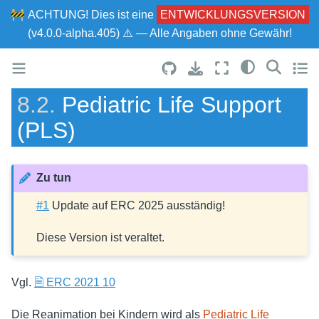
🚧
ACHTUNG!
Dies ist eine
ENTWICKLUNGSVERSION
(v4.0.0-alpha.405) ⚠ — Alle Angaben ohne Gewähr!
8.2.
Pediatric Life Support
(PLS)
Zu tun
#1
Update auf ERC 2025 ausständig!
Diese Version ist veraltet.
Vgl.
🗎 ERC 2021 10
Die Reanimation bei Kindern wird als
Pediatric Life