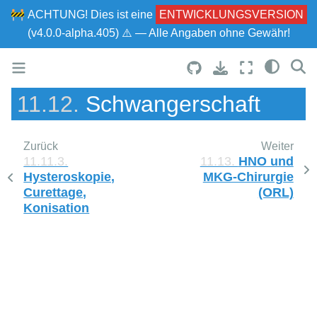
🚧
ACHTUNG!
Dies ist eine
ENTWICKLUNGSVERSION
(v4.0.0-alpha.405) ⚠ — Alle Angaben ohne Gewähr!
11.12.
Schwangerschaft
Zurück
Weiter
11.11.3.
11.13.
HNO und
Hysteroskopie,
MKG-Chirurgie
Curettage,
(ORL)
Konisation