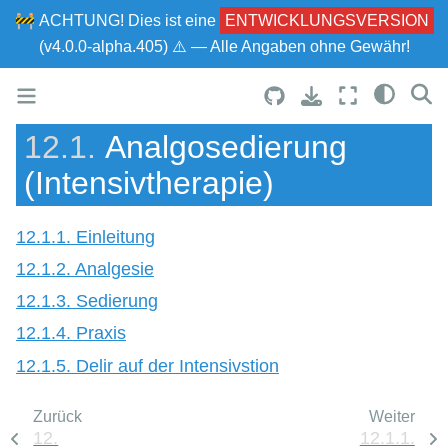
🚧
ACHTUNG!
Dies ist eine
ENTWICKLUNGSVERSION
(v4.0.0-alpha.405) ⚠ — Alle Angaben ohne Gewähr!
12.1.
Analgosedierung
(Intensivtherapie)
12.1.1. Einleitung
12.1.2. Analgesie
12.1.3. Sedierung
12.1.4. Praxis
12.1.5. Delir auf der Intensivstion
Zurück
Weiter
12.
12.1.1.