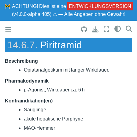
🚧
ACHTUNG!
Dies ist eine
ENTWICKLUNGSVERSION
(v4.0.0-alpha.405) ⚠ — Alle Angaben ohne Gewähr!
14.6.7.
Piritramid
Beschreibung
Opiatanalgetikum mit langer Wirkdauer.
Pharmakodynamik
μ-Agonist, Wirkdauer ca. 6 h
Kontraindikation(en)
Säuglinge
akute hepatische Porphyrie
MAO-Hemmer