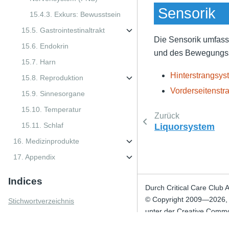
Sensorik
15.4.3. Exkurs: Bewusstsein
15.5. Gastrointestinaltrakt
Die Sensorik umfass
15.6. Endokrin
und des Bewegungssys
15.7. Harn
Hinterstrangsys
15.8. Reproduktion
Vorderseitenstr
15.9. Sinnesorgane
15.10. Temperatur
Zurück
15.11. Schlaf
Liquorsystem
16. Medizinprodukte
17. Appendix
Indices
Durch Critical Care Club 
© Copyright 2009—2026, Cr
Stichwortverzeichnis
unter der Creative Commo
Entwicklungsversion —
D