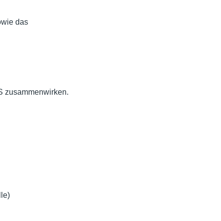
owie das
NS zusammenwirken.
le)