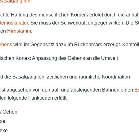
Basalganglien
.
chte Haltung des menschlichen Körpers erfolgt durch die anhal
temuskulatur
. Sie muss der Schwerkraft entgegenwirken. Die St
den
Hirnstamm
.
ehens
wird im Gegensatz dazu im Rückenmark erzeugt. Kontrolli
ischen Kortex: Anpassung des Gehens an die Umwelt
nd die Basalganglien: zeitlichen und räumliche Koordination
st abgesehen von den auf- und absteigenden Bahnen einen
E
n folgende Funktionen erfüllt:
as Gehen
exe
lexe