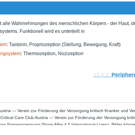
t alle Wahrnehmungen des menschlichen Körpers - der Haut, d
tems. Funktionell wird es unterteilt in
tem
: Tastsinn, Propriozeption (Stellung, Bewegung, Kraft)
angsystem
: Thermozeption, Nozizeption
15.4.2.
Peripher
Austria — Verein zur Förderung der Versorgung kritisch Kranker und Ve
itical Care Club Austria — Verein zur Förderung der Versorgung kritisc
ns Namensnennung-Share Alike 4.0 International-Lizenz. Bilder könn
osierungsangaben ohne Gewähr!