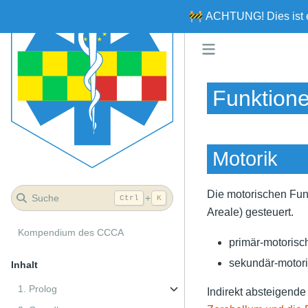
🚧
ACHTUNG!
Dies ist
Funktione
Motorik
Die motorischen Fu
Suche
+
Ctrl
K
Areale) gesteuert.
Kompendium des CCCA
primär-motorisc
sekundär-motori
Inhalt
1. Prolog
Indirekt absteigende