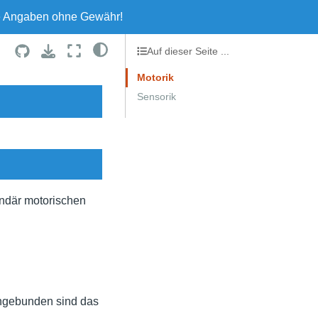
le Angaben ohne Gewähr!
Auf dieser Seite ...
Motorik
Sensorik
ndär motorischen
ingebunden sind das