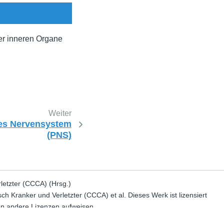
er inneren Organe
Weiter
es Nervensystem
(PNS)
rletzter (CCCA) (Hrsg.)
h Kranker und Verletzter (CCCA) et al. Dieses Werk ist lizensiert
en andere Lizenzen aufweisen.