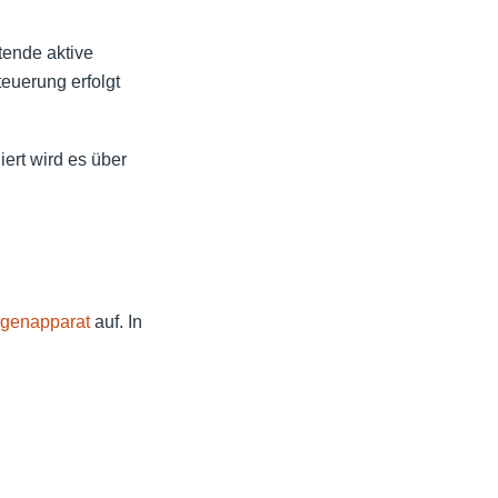
tende aktive
euerung erfolgt
ert wird es über
igenapparat
auf. In