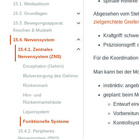
spinale Reflexe
15.1. Mediastinum
15.2. Grundlagen
Abgesehen vom Steh
zielgerichtete Greife
15.3. Bewegungsapparat:
Knochen & Muskeln
Kraftgriff: schw
15.4. Nervensystem
Präzisionsgriff:
15.4.1. Zentrales
Nervensystem (ZNS)
Für die Koordinati
Encephalon (Gehirn)
Man kann bei der Mo
Blutversorgung des Gehirns
Rückenmark
instinktiv: ang
geplant: beim M
Hirn- und
Rückenmarkshäute
Entwurf ei
Liquorsystem
Vorbereitu
Funktionelle Systeme
Kontrollsys
15.4.2. Peripheres
Nervensystem (PNS)