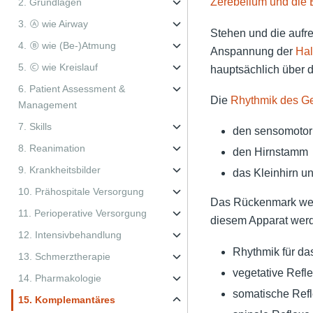
Zerebellum und die 
2. Grundlagen
3. Ⓐ wie Airway
Stehen und die aufre
4. Ⓑ wie (Be-)Atmung
Anspannung der
Hal
5. Ⓒ wie Kreislauf
hauptsächlich über 
6. Patient Assessment &
Die
Rhythmik des G
Management
7. Skills
den sensomotor
8. Reanimation
den Hirnstamm
9. Krankheitsbilder
das Kleinhirn u
10. Prähospitale Versorgung
Das Rückenmark wei
11. Perioperative Versorgung
diesem Apparat werde
12. Intensivbehandlung
Rhythmik für d
13. Schmerztherapie
vegetative Refl
14. Pharmakologie
somatische Ref
15. Komplemantäres