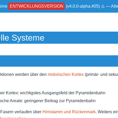
 eine
ENTWICKLUNGSVERSION
(v4.0.0-alpha.405) ⚠ — Al
lle Systeme
nktionen werden über den
motorischen Kortex
(primär- und seku
her Kortex: wichtigstes Ausgangsfeld der Pyramidenbahn
sche Areale: geringerer Beitrag zur Pyramidenbahn
 Fasern verlaufen über
Hirnstamm und Rückenmark
. Weiters e