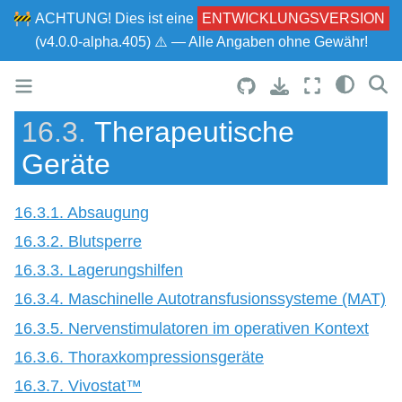
🚧
ACHTUNG!
Dies ist eine
ENTWICKLUNGSVERSION
(v4.0.0-alpha.405) ⚠ — Alle Angaben ohne Gewähr!
16.3.
Therapeutische
Geräte
16.3.1. Absaugung
16.3.2. Blutsperre
16.3.3. Lagerungshilfen
16.3.4. Maschinelle Autotransfusionssysteme (MAT)
16.3.5. Nervenstimulatoren im operativen Kontext
16.3.6. Thoraxkompressionsgeräte
16.3.7. Vivostat™