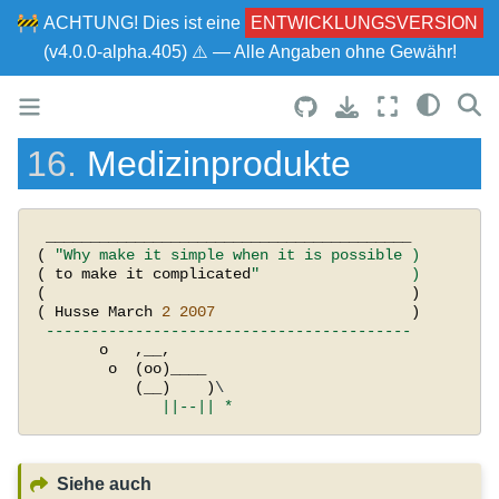
🚧
ACHTUNG!
Dies ist eine
ENTWICKLUNGSVERSION
(v4.0.0-alpha.405) ⚠ — Alle Angaben ohne Gewähr!
16.
Medizinprodukte
_________________________________________
(
"Why make it simple when it is possible )
(
to
make
it
complicated
"                 )
(
)
(
Husse
March
2
2007
)
-----------------------------------------
o
,
__
,
o
(
oo
)
____
(
__
)
)
\

||--||
*
Siehe auch