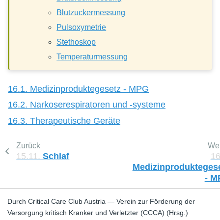
Blutzuckermessung
Pulsoxymetrie
Stethoskop
Temperaturmessung
16.1. Medizinproduktegesetz - MPG
16.2. Narkoserespiratoren und -systeme
16.3. Therapeutische Geräte
Zurück
Wei
15.11.
Schlaf
16
Medizinprodukteges
- M
Durch Critical Care Club Austria — Verein zur Förderung der
Versorgung kritisch Kranker und Verletzter (CCCA) (Hrsg.)