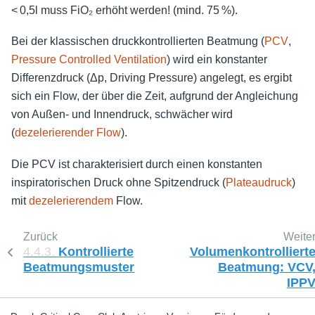
< 0,5l muss FiO₂ erhöht werden! (mind. 75 %).
Bei der klassischen druckkontrollierten Beatmung (
PCV
,
Pressure Controlled Ventilation
) wird ein konstanter
Differenzdruck (Δp, Driving Pressure) angelegt, es ergibt
sich ein Flow, der über die Zeit, aufgrund der Angleichung
von Außen- und Innendruck, schwächer wird
(
dezelerierender Flow
).
Die PCV ist charakterisiert durch einen konstanten
inspiratorischen Druck ohne Spitzendruck (
Plateaudruck
)
mit
dezelerierendem
Flow.
Zurück
Weite
4.4.3.
Kontrollierte
Volumenkontrolliert
Beatmungsmuster
Beatmung: VCV
IPP