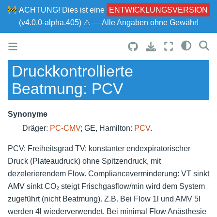
🚧
ACHTUNG!
Dies ist eine
ENTWICKLUNGSVERSION
(v4.0.0-alpha.405) ⚠ — Alle Angaben ohne Gewähr!
Druckkontrollierte
Beatmung: PCV
Synonyme
Dräger:
PC-CMV
; GE, Hamilton:
PCV
.
PCV: Freiheitsgrad TV; konstanter endexpiratorischer
Druck (Plateaudruck) ohne Spitzendruck, mit
dezelerierendem Flow. Complianceverminderung: VT sinkt
AMV sinkt CO₂ steigt Frischgasflow/min wird dem System
zugeführt (nicht Beatmung). Z.B. Bei Flow 1l und AMV 5l
werden 4l wiederverwendet. Bei minimal Flow Anästhesie