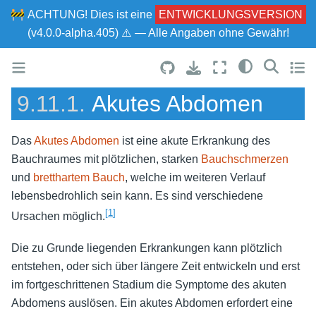
🚧
ACHTUNG!
Dies ist eine
ENTWICKLUNGSVERSION
(v4.0.0-alpha.405) ⚠ — Alle Angaben ohne Gewähr!
9.11.1.
Akutes Abdomen
Das
Akutes Abdomen
ist eine akute Erkrankung des
Bauchraumes mit plötzlichen, starken
Bauchschmerzen
und
bretthartem Bauch
, welche im weiteren Verlauf
lebensbedrohlich sein kann. Es sind verschiedene
[
1
]
Ursachen möglich.
Die zu Grunde liegenden Erkrankungen kann plötzlich
entstehen, oder sich über längere Zeit entwickeln und erst
im fortgeschrittenen Stadium die Symptome des akuten
Abdomens auslösen. Ein akutes Abdomen erfordert eine