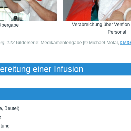
Verabreichung über Venflon
Übergabe
Personal
ig. 123
Bilderserie: Medikamentengabe [© Michael Motal,
ℓ Mf
ereitung einer Infusion
e, Beutel)
k
htung