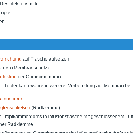
Desinfektionsmittel
Tupfer
er
orrichtung
auf Flasche aufsetzen
ernen (Membranschutz)
nfektion
der Gummimembran
er Tupfer kann während weiterer Vorbereitung auf Membran be
k montieren
gler schließen
(Radklemme)
s Tropfkammerdorns in Infusionsflasche mit geschlossenem Lüf
ener Radklemme