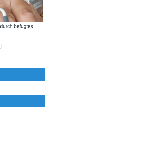
 durch befugtes
G
]