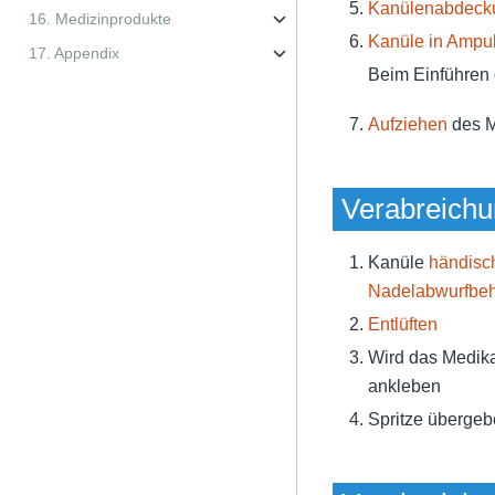
Kanülenabdecku
16. Medizinprodukte
Kanüle in Ampul
17. Appendix
Beim Einführen 
Aufziehen
des M
Verabreichu
Kanüle
händisc
Nadelabwurfbehä
Entlüften
Wird das Medika
ankleben
Spritze übergeb