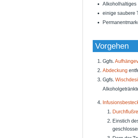
Alkoholhaltiges 
einige saubere 
Permanentmark
Vorgehen
Ggfs.
Aufhängev
Abdeckung
entf
Ggfs.
Wischdesi
Alkoholgetränkt
Infusionsbestec
Durchflußre
Einstich de
geschloss