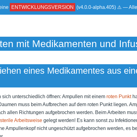
 eine
ENTWICKLUNGSVERSION
(v4.0.0-alpha.405) ⚠ — Al
iten mit Medikamenten und Infu
iehen eines Medikamentes aus ein
 sich unterschiedlich öffnen: Ampullen mit einem
roten Punkt
ha
 Daumen muss beim Aufbrechen auf dem roten Punkt liegen. Am
ach allen Richtungen aufgebrochen werden. Beim Arbeiten mu
sterile Arbeitsweise
gelegt werden! Es kann sonst zu Infektion
ine Ampullenkopf nicht ungeschützt aufgebrochen werden, es be
r.