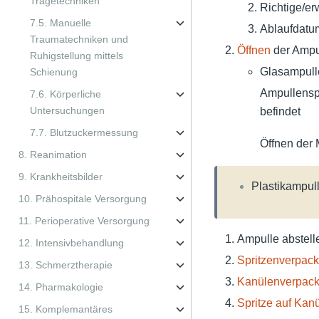
Tragetechniken
Richtige/er
7.5. Manuelle
Ablaufdatum
Traumatechniken und
Öffnen
der Ampu
Ruhigstellung mittels
Glasampull
Schienung
Ampullenspi
7.6. Körperliche
Untersuchungen
befindet
7.7. Blutzuckermessung
Öffnen der 
8. Reanimation
9. Krankheitsbilder
Plastikampul
10. Prähospitale Versorgung
11. Perioperative Versorgung
Ampulle abstell
12. Intensivbehandlung
Spritzenverpack
13. Schmerztherapie
Kanülenverpack
14. Pharmakologie
Spritze auf Kan
15. Komplemantäres