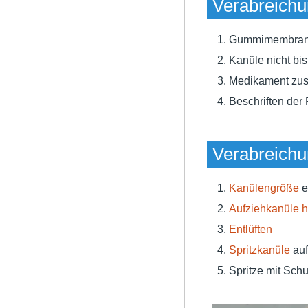
Verabreichun
Gummimembran d
Kanüle nicht bi
Medikament zusp
Beschriften der 
Verabreichun
Kanülengröße
e
Aufziehkanüle
h
Entlüften
Spritzkanüle
auf
Spritze mit Sch