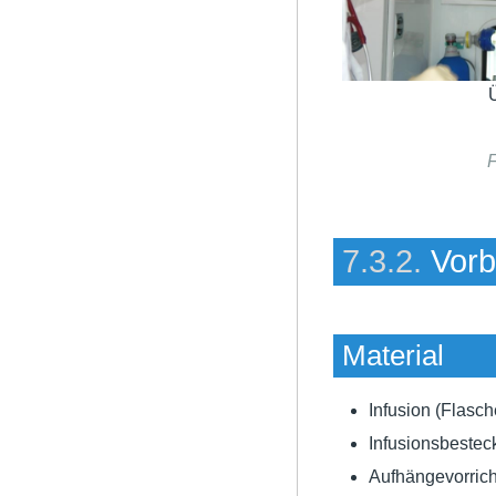
F
7.3.2.
Vorb
Material
Infusion (Flasch
Infusionsbestec
Aufhängevorric