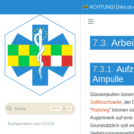
🚧
ACHTUNG!
Dies ist
7.3.
Arbe
7.3.1.
Aufz
Ampulle
Glasampullen lassen
Sollbruchstelle
, der
Suche
+
Ctrl
K
“
Halsring
” können n
Augenmerk auf eine
Kompendium des CCCA
Grundsätzlich soll e
Verletzungungsgefah