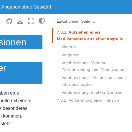
le Angaben ohne Gewähr!
Auf dieser Seite ...
7.3.1. Aufziehen eines
Medikamentes aus einer Ampulle
sionen
Material
Vorgehen
Verabreichung: Variante
er
“Verabreichung über Venenzugang”
Verabreichung: “Zuspritzen in eine
Infusionsflasche”
Verabreichung: direktes Spritzen
ben eine
7.3.2. Vorbereitung einer Infusion
pulle mit einem
ss besonderes
en kommen.
steht