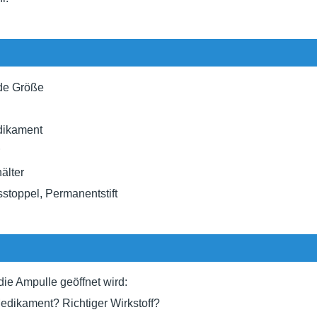
nde Größe
dikament
älter
sstoppel, Permanentstift
ie Ampulle geöffnet wird:
edikament? Richtiger Wirkstoff?