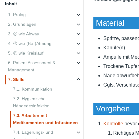
Inhalt
1. Prolog
Material
2. Grundlagen
3. Ⓐ wie Airway
Spritze, passe
4. Ⓑ wie (Be-)Atmung
Kanüle(n)
5. Ⓒ wie Kreislauf
Ampulle mit Me
6. Patient Assessment &
Trockene Tupfer
Management
Nadelabwurfbeh
7. Skills
Ggfs. Verschlus
7.1. Kommunikation
7.2. Hygienische
Händedesinfektion
Vorgehen
7.3. Arbeiten mit
Medikamenten und Infusionen
Kontrolle
bevor d
7.4. Lagerungs- und
Richtiges M