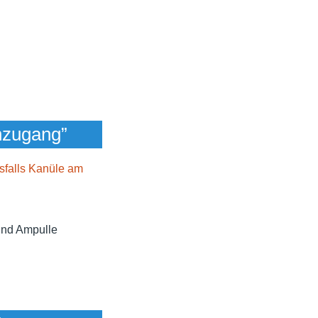
nzugang”
sfalls Kanüle am
 und Ampulle