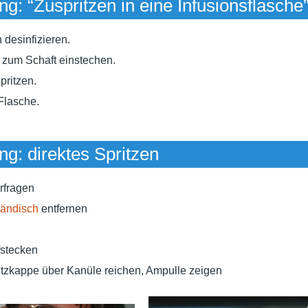
g: “Zuspritzen in eine Infusionsflasche
esinfizieren.
s zum Schaft einstechen.
ritzen.
Flasche.
g: direktes Spritzen
rfragen
ändisch
entfernen
stecken
utzkappe über Kanüle reichen, Ampulle zeigen