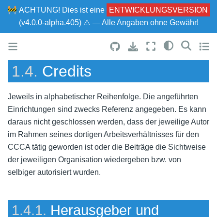
🚧
ACHTUNG!
Dies ist eine
ENTWICKLUNGSVERSION
(v4.0.0-alpha.405) ⚠ — Alle Angaben ohne Gewähr!
1.4.
Credits
Jeweils in alphabetischer Reihenfolge. Die angeführten
Einrichtungen sind zwecks Referenz angegeben. Es kann
daraus nicht geschlossen werden, dass der jeweilige Autor
im Rahmen seines dortigen Arbeitsverhältnisses für den
CCCA tätig geworden ist oder die Beiträge die Sichtweise
der jeweiligen Organisation wiedergeben bzw. von
selbiger autorisiert wurden.
1.4.1.
Herausgeber und