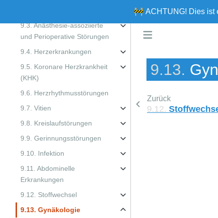
9.2. Wunden
🚧
ACHTUNG!
Dies ist
9.3. Anästhesie-assoziierte
und Perioperative Störungen
9.4. Herzerkrankungen
9.13.
Gyn
9.5. Koronare Herzkrankheit
(KHK)
9.6. Herzrhythmusstörungen
Zurück
9.12.
Stoffwechs
9.7. Vitien
9.8. Kreislaufstörungen
9.9. Gerinnungsstörungen
9.10. Infektion
9.11. Abdominelle
Erkrankungen
9.12. Stoffwechsel
9.13. Gynäkologie