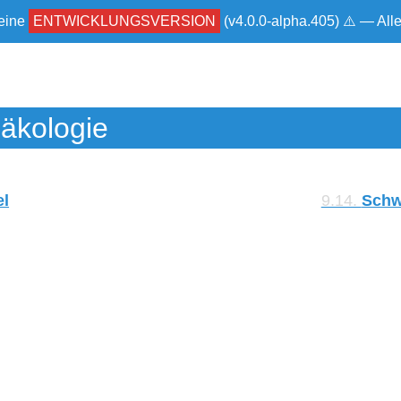
 eine
ENTWICKLUNGSVERSION
(v4.0.0-alpha.405) ⚠ — Al
äkologie
el
9.14.
Schw