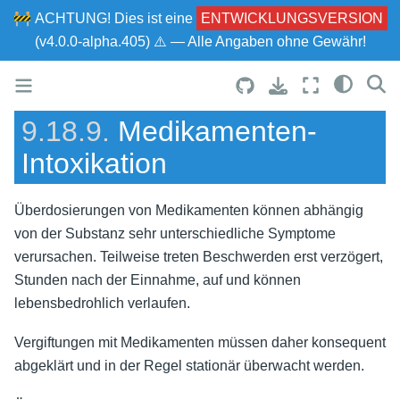
🚧
ACHTUNG!
Dies ist eine
ENTWICKLUNGSVERSION
(v4.0.0-alpha.405) ⚠ — Alle Angaben ohne Gewähr!
9.18.9.
Medikamenten-
Intoxikation
Überdosierungen von Medikamenten können abhängig
von der Substanz sehr unterschiedliche Symptome
verursachen. Teilweise treten Beschwerden erst verzögert,
Stunden nach der Einnahme, auf und können
lebensbedrohlich verlaufen.
Vergiftungen mit Medikamenten müssen daher konsequent
abgeklärt und in der Regel stationär überwacht werden.