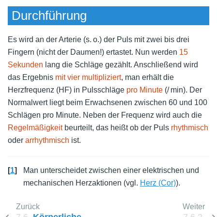
Durchführung
Es wird an der Arterie (s. o.) der Puls mit zwei bis drei
Fingern (nicht der Daumen!) ertastet.
Nun werden
15
Sekunden
lang die Schläge gezählt. Anschließend wird
das Ergebnis
mit vier multipliziert
, man erhält die
Herzfrequenz (HF) in Pulsschläge
pro Minute
(/ min). Der
Normalwert liegt beim Erwachsenen zwischen 60 und 100
Schlägen pro Minute. Neben der Frequenz wird auch die
Regelmäßigkeit
beurteilt, das heißt ob der Puls
rhythmisch
oder
arrhythmisch
ist.
[
1
]
Man unterscheidet zwischen einer elektrischen und
mechanischen Herzaktionen (vgl.
Herz (Cor)
).
Zurück
Weiter
7.6.
Körperliche
7.6.2.