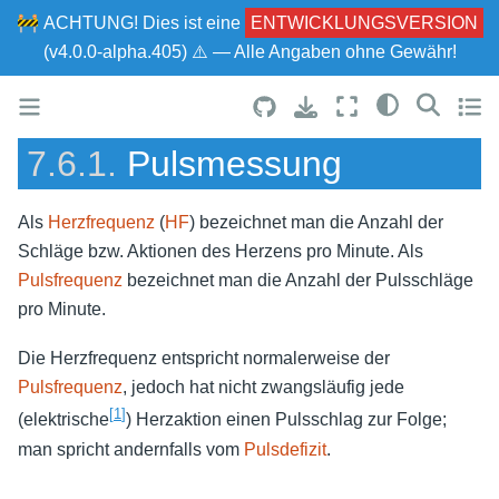
🚧
ACHTUNG!
Dies ist eine
ENTWICKLUNGSVERSION
(v4.0.0-alpha.405) ⚠ — Alle Angaben ohne Gewähr!
7.6.1.
Pulsmessung
Als
Herzfrequenz
(
HF
) bezeichnet man die Anzahl der
Schläge bzw. Aktionen des Herzens pro Minute. Als
Pulsfrequenz
bezeichnet man die Anzahl der Pulsschläge
pro Minute.
Die Herzfrequenz entspricht normalerweise der
Pulsfrequenz
, jedoch hat nicht zwangsläufig jede
[
1
]
(elektrische
) Herzaktion einen Pulsschlag zur Folge;
man spricht andernfalls vom
Pulsdefizit
.