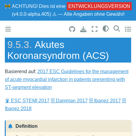
🚧
ACHTUNG!
Dies ist eine
ENTWICKLUNGSVERSION
(v4.0.0-alpha.405) ⚠ — Alle Angaben ohne Gewähr!
9.5.3.
Akutes
Koronarsyndrom (ACS)
Basierend auf:
2017 ESC Guidelines for the management
of acute myocardial infarction in patients presenting with
ST-segment elevation
♛ ESC STEMI 2017
🗎 Damman 2017
🗎 Ibanez 2017
🗎
Ibanez 2018
Definition