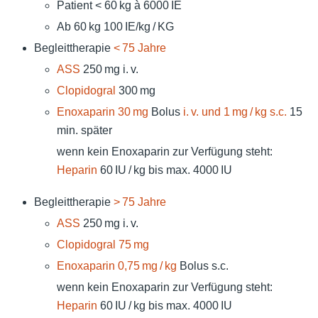
Patient < 60 kg à 6000 IE
Ab 60 kg 100 IE/kg / KG
Begleittherapie
< 75 Jahre
ASS
250 mg i. v.
Clopidogral
300 mg
Enoxaparin
30 mg
Bolus
i. v.
und
1 mg / kg s.c.
15
min. später
wenn kein Enoxaparin zur Verfügung steht:
Heparin
60 IU / kg bis max. 4000 IU
Begleittherapie
> 75 Jahre
ASS
250 mg i. v.
Clopidogral
75 mg
Enoxaparin
0,75 mg / kg
Bolus s.c.
wenn kein Enoxaparin zur Verfügung steht:
Heparin
60 IU / kg bis max. 4000 IU