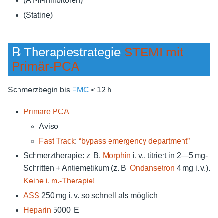
(AT-II-Inhibitoren)
(Statine)
℞ Therapiestrategie
STEMI mit
Primär-PCA
Schmerzbegin bis
FMC
< 12 h
Primäre PCA
Aviso
Fast Track
:
“bypass emergency department”
Schmerztherapie: z. B.
Morphin
i. v., titriert in 2—5 mg-
Schritten + Antiemetikum (z. B.
Ondansetron
4 mg i. v.).
Keine i. m.-Therapie!
ASS
250 mg i. v. so schnell als möglich
Heparin
5000 IE