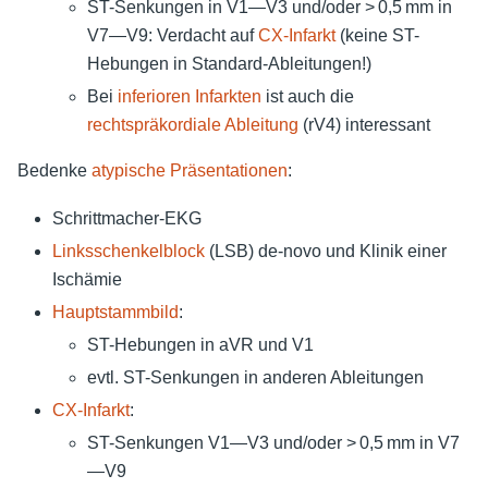
ST-Senkungen in V1—V3 und/oder > 0,5 mm in
V7—V9: Verdacht auf
CX-Infarkt
(keine ST-
Hebungen in Standard-Ableitungen!)
Bei
inferioren Infarkten
ist auch die
rechtspräkordiale Ableitung
(rV4) interessant
Bedenke
atypische Präsentationen
:
Schrittmacher-EKG
Linksschenkelblock
(LSB) de-novo und Klinik einer
Ischämie
Hauptstammbild
:
ST-Hebungen in aVR und V1
evtl. ST-Senkungen in anderen Ableitungen
CX-Infarkt
:
ST-Senkungen V1—V3 und/oder > 0,5 mm in V7
—V9