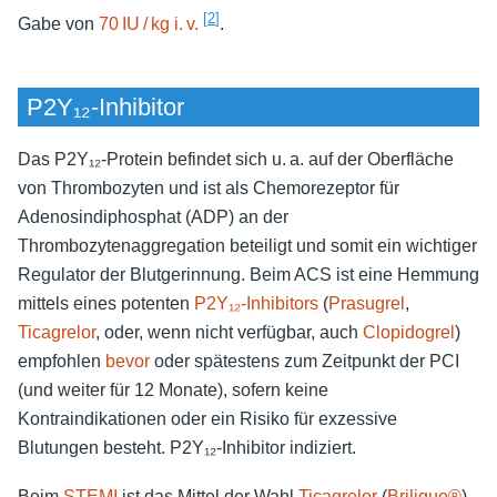
[
2
]
Gabe von
70 IU / kg i. v.
.
P2Y₁₂-Inhibitor
Das P2Y₁₂-Protein befindet sich u. a. auf der Oberfläche
von Thrombozyten und ist als Chemorezeptor für
Adenosindiphosphat (ADP) an der
Thrombozytenaggregation beteiligt und somit ein wichtiger
Regulator der Blutgerinnung. Beim ACS ist eine Hemmung
mittels eines potenten
P2Y₁₂-Inhibitors
(
Prasugrel
,
Ticagrelor
, oder, wenn nicht verfügbar, auch
Clopidogrel
)
empfohlen
bevor
oder spätestens zum Zeitpunkt der PCI
(und weiter für 12 Monate), sofern keine
Kontraindikationen oder ein Risiko für exzessive
Blutungen besteht. P2Y₁₂-Inhibitor indiziert.
Beim
STEMI
ist das Mittel der Wahl
Ticagrelor
(
Brilique®
).