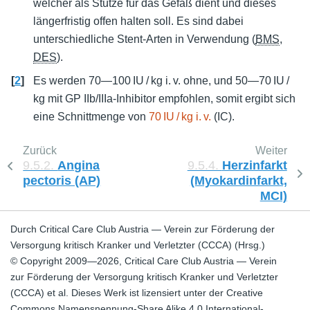
welcher als Stütze für das Gefäß dient und dieses
längerfristig offen halten soll. Es sind dabei
unterschiedliche Stent-Arten in Verwendung (
BMS
,
DES
).
[
2
]
Es werden 70—100 IU / kg i. v. ohne, und 50—70 IU /
kg mit GP IIb/IIIa-Inhibitor empfohlen, somit ergibt sich
eine Schnittmenge von
70 IU / kg i. v.
(IC).
Zurück
Weiter
9.5.2.
Angina
9.5.4.
Herzinfarkt
pectoris (AP)
(Myokardinfarkt,
MCI)
Durch Critical Care Club Austria — Verein zur Förderung der
Versorgung kritisch Kranker und Verletzter (CCCA) (Hrsg.)
© Copyright 2009—2026, Critical Care Club Austria — Verein
zur Förderung der Versorgung kritisch Kranker und Verletzter
(CCCA) et al. Dieses Werk ist lizensiert unter der Creative
Commons Namensnennung-Share Alike 4.0 International-