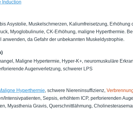
 Induction
bis Asystolie, Muskelschmerzen, Kaliumfreisetzung, Erhöhung d
Druck, Myoglobulinurie, CK-Erhöhung, maligne Hyperthermie. Be
ll anwenden, da Gefahr der unbekannten Muskeldystrophie.
n)
angel, Maligne Hypertermie, Hyper-K+, neuromuskuläre Erkra
forierende Augenverletzung, schwerer LPS
Maligne Hyperthermie
, schwere Niereninsuffizienz,
Verbrennun
en/Intensivpatienten, Sepsis, erhöhtem ICP, perforierenden Aug
en, Myasthenia Gravis, Querschnittlähmung, Cholinesterasema