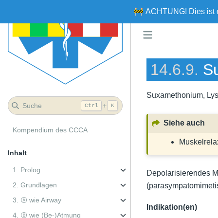
🚧
ACHTUNG!
Dies ist
14.6.9.
Su
Suxamethonium, Ly
Suche
+
Ctrl
K
Siehe auch
Kompendium des CCCA
Muskelrela
Inhalt
1. Prolog
Depolarisierendes M
2. Grundlagen
(parasympatomimetis
3. Ⓐ wie Airway
Indikation(en)
4. Ⓑ wie (Be-)Atmung