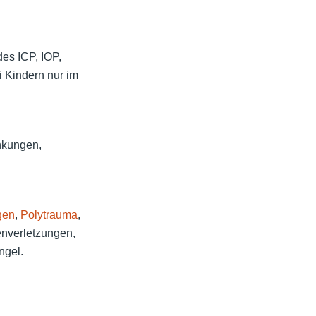
es ICP, IOP,
i Kindern nur im
nkungen,
gen
,
Polytrauma
,
enverletzungen,
ngel.