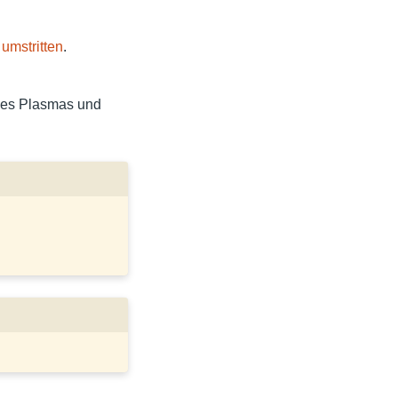
,
umstritten
.
des Plasmas und