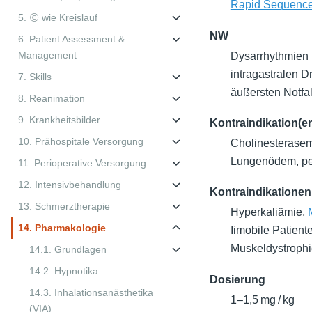
Rapid Sequence
5. Ⓒ wie Kreislauf
NW
6. Patient Assessment &
Management
Dysarrhythmien 
intragastralen 
7. Skills
äußersten Notfa
8. Reanimation
9. Krankheitsbilder
Kontraindikation(e
10. Prähospitale Versorgung
Cholinesterasem
Lungenödem, per
11. Perioperative Versorgung
12. Intensivbehandlung
Kontraindikationen
13. Schmerztherapie
Hyperkaliämie,
14. Pharmakologie
Iimobile Patient
Muskeldystrophi
14.1. Grundlagen
14.2. Hypnotika
Dosierung
14.3. Inhalationsanästhetika
1–1,5 mg / kg
(VIA)