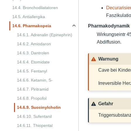
14.4. Bronchodilatatoren
Decurarisie
Faszikulati
14.5. Antiallergika
14.6. Pharmakopeia
Pharmakodynamik
Wirkungseintr 4
14.6.1. Adrenalin (Epinephrin)
Abdiffusion.
14.6.2. Amiodaron
14.6.3. Dantrolen
Warnung
14.6.4. Etomidate
Cave bei Kinde
14.6.5. Fentanyl
14.6.6. Ketamin, S-
Irreversible He
14.6.7. Piritramid
14.6.8. Propofol
Gefahr
14.6.9. Succinylcholin
Triggersubstanz
14.6.10. Sufentanil
14.6.11. Thiopental