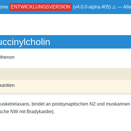
 eine
ENTWICKLUNGSVERSION
(v4.0.0-alpha.405) ⚠ — Al
ccinylcholin
sthenon
xantien
uskelrelaxans, bindet an postsynaptischen N2 und muskarinen
che NW mit Bradykardie);