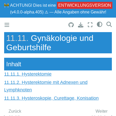
🚧
ACHTUNG!
Dies ist eine
ENTWICKLUNGSVERSION
(v4.0.0-alpha.405) ⚠ — Alle Angaben ohne Gewähr!
11.11.
Gynäkologie und
Geburtshilfe
Inhalt
11.11.1. Hysterektomie
11.11.2. Hysterektomie mit Adnexen und
Lymphknoten
11.11.3. Hysteroskopie, Curettage, Konisation
Zurück
Weiter