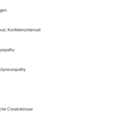
tgen
val, Konfidenzintervall
 Myopathy
 Polyneuropathy
che Creatinkinase