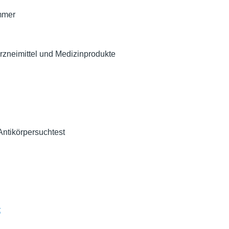
mmer
rzneimittel und Medizinprodukte
Antikörpersuchtest
t