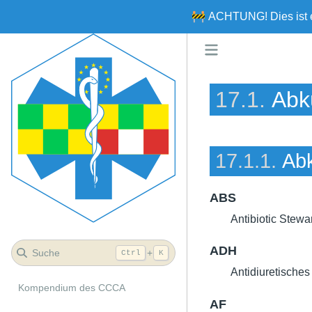
🚧
ACHTUNG!
Dies ist
17.1.
Abk
17.1.1.
Ab
ABS
Antibiotic Stewa
ADH
Suche
+
Ctrl
K
Antidiuretische
Kompendium des CCCA
AF