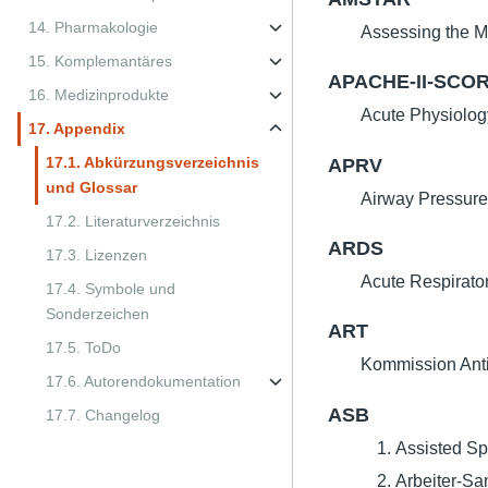
14. Pharmakologie
Assessing the M
15. Komplemantäres
APACHE-II-SCO
16. Medizinprodukte
Acute Physiolog
17. Appendix
17.1. Abkürzungsverzeichnis
APRV
und Glossar
Airway Pressure
17.2. Literaturverzeichnis
ARDS
17.3. Lizenzen
Acute Respirato
17.4. Symbole und
Sonderzeichen
ART
17.5. ToDo
Kommission Anti
17.6. Autorendokumentation
ASB
17.7. Changelog
Assisted S
Arbeiter-Sa