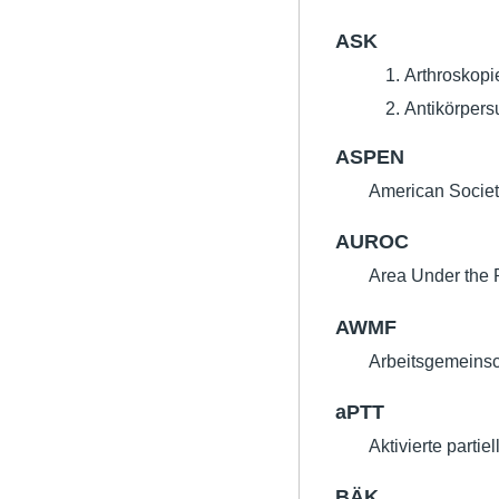
ASK
Arthroskopi
Antikörpers
ASPEN
American Society
AUROC
Area Under the 
AWMF
Arbeitsgemeinsc
aPTT
Aktivierte partie
BÄK