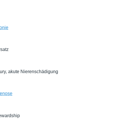
tonie
satz
jury, akute Nierenschädigung
tenose
tewardship