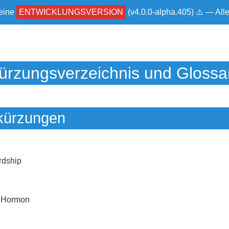
 eine
ENTWICKLUNGSVERSION
(v4.0.0-alpha.405) ⚠ — Al
ürzungsverzeichnis und Glossa
kürzungen
rdship
s Hormon