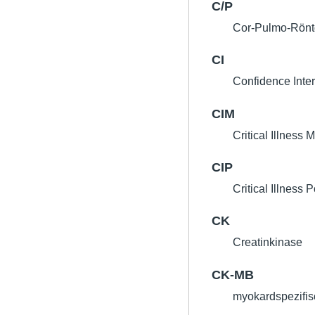
C/P
Cor-Pulmo-Rön
CI
Confidence Inter
CIM
Critical Illness
CIP
Critical Illness
CK
Creatinkinase
CK-MB
myokardspezifis