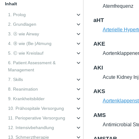
Inhalt
Atemfrequenz
1. Prolog
aHT
2. Grundlagen
Arterielle Hyper
3. Ⓐ wie Airway
AKE
4. Ⓑ wie (Be-)Atmung
5. Ⓒ wie Kreislauf
Aortenklappener
6. Patient Assessment &
AKI
Management
Acute Kidney In
7. Skills
8. Reanimation
AKS
9. Krankheitsbilder
Aortenklappens
10. Prähospitale Versorgung
AMS
11. Perioperative Versorgung
Antimicrobial S
12. Intensivbehandlung
13. Schmerztherapie
AMSTAR