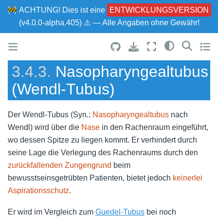
🚧
ACHTUNG!
Dies ist eine
ENTWICKLUNGSVERSION
(v4.0.0-alpha.405) ⚠ — Alle Angaben ohne Gewähr!
3.4.3.
Nasopharyngealtubus
(Wendl-Tubus)
Der Wendl-Tubus (Syn.:
Nasopharyngealtubus
nach
Wendl) wird über die
Nase
in den Rachenraum eingeführt,
wo dessen Spitze zu liegen kommt. Er verhindert durch
seine Lage die Verlegung des Rachenraums durch den
zurückfallenden Zungengrund
beim
bewusstseinsgetrübten Patienten, bietet jedoch
keinerlei
Aspirationsschutz
.
Er wird im Vergleich zum
Guedel-Tubus
bei noch