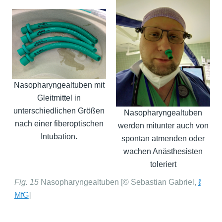
Nasopharyngealtuben mit
Gleitmittel in
unterschiedlichen Größen
Nasopharyngealtuben
nach einer fiberoptischen
werden mitunter auch von
Intubation.
spontan atmenden oder
wachen Anästhesisten
toleriert
Fig. 15
Nasopharyngealtuben [© Sebastian Gabriel,
ℓ
MfG
]