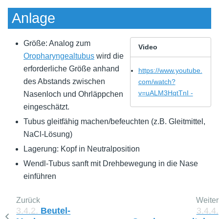
Anlage
Größe: Analog zum
Video
Oropharyngealtubus
wird die
erforderliche Größe anhand
https://www.youtube.
des Abstands zwischen
com/watch?
v=uALM3HqtTnI -
Nasenloch und Ohrläppchen
eingeschätzt.
Tubus gleitfähig machen/befeuchten (z.B. Gleitmittel,
NaCl-Lösung)
Lagerung: Kopf in Neutralposition
Wendl-Tubus sanft mit Drehbewegung in die Nase
einführen
Zurück
Weiter
3.4.2.
Beutel-
3.4.4.