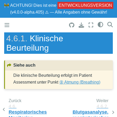
🚧
ACHTUNG!
Dies ist eine
ENTWICKLUNGSVERSION
(v4.0.0-alpha.405) ⚠ — Alle Angaben ohne Gewähr!
4.6.1.
Klinische
Beurteilung
Siehe auch
Die klinische Beurteilung erfolgt im Patient
Assessment unter Punkt
Ⓑ Atmung (Breathing)
Zurück
Weiter
4.6.
4.6.2.
Respiratorisches
Blutgasanalyse,