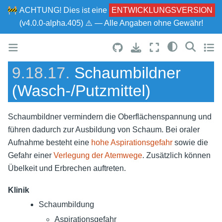
🚧
ACHTUNG!
Dies ist eine
ENTWICKLUNGSVERSION
(v4.0.0-alpha.405) ⚠ — Alle Angaben ohne Gewähr!
9.18.17.
Schaumbildner
(Wasch-/Putzmittel)
Schaumbildner vermindern die Oberflächenspannung und
führen dadurch zur Ausbildung von Schaum. Bei oraler
Aufnahme besteht eine
hohe Aspirationsgefahr
sowie die
Gefahr einer
Verlegung der Atemwege
. Zusätzlich können
Übelkeit und Erbrechen auftreten.
Klinik
Schaumbildung
Aspirationsgefahr