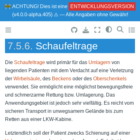
🚧
ACHTUNG!
Dies ist eine
ENTWICKLUNGSVERSION
(v4.0.0-alpha.405) ⚠ — Alle Angaben ohne Gewähr!
7.5.6.
Schaufeltrage
Die
Schaufeltrage
wird primär für das
Umlagern
von
liegenden Patienten mit dem Verdacht auf eine Verletzung
der
Wirbelsäule
, des
Beckens
oder des
Oberschenkels
verwendet. Sie ermöglicht eine möglichst bewegungsfreie
und schmerzarme Rettung bzw. Umlagerung. Das
Anwendungsgebiet ist jedoch sehr vielfältig. Es reicht vom
sicheren Transport in unwegsamem Gelände bis zum
Retten aus einer LKW-Kabine.
Letztendlich soll der Patient zwecks Schienung auf einer