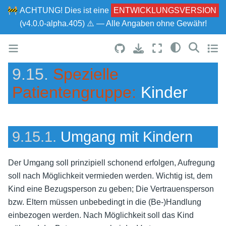
🚧
ACHTUNG!
Dies ist eine
ENTWICKLUNGSVERSION
(v4.0.0-alpha.405) ⚠ — Alle Angaben ohne Gewähr!
9.15.
Spezielle
Patientengruppe:
Kinder
9.15.1.
Umgang mit Kindern
Der Umgang soll prinzipiell schonend erfolgen, Aufregung
soll nach Möglichkeit vermieden werden. Wichtig ist, dem
Kind eine Bezugsperson zu geben; Die Vertrauensperson
bzw. Eltern müssen unbebedingt in die (Be-)Handlung
einbezogen werden. Nach Möglichkeit soll das Kind