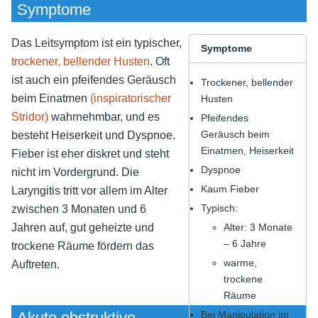
Symptome
Das Leitsymptom ist ein typischer,
Symptome
trockener, bellender Husten
. Oft
ist auch ein pfeifendes Geräusch
Trockener, bellender
beim Einatmen
(inspiratorischer
Husten
Stridor)
wahrnehmbar, und es
Pfeifendes
Geräusch beim
besteht Heiserkeit und Dyspnoe.
Einatmen, Heiserkeit
Fieber ist eher diskret und steht
Dyspnoe
nicht im Vordergrund. Die
Kaum Fieber
Laryngitis tritt vor allem im Alter
Typisch:
zwischen 3 Monaten und 6
Jahren auf, gut geheizte und
Alter: 3 Monate
– 6 Jahre
trockene Räume fördern das
warme,
Auftreten.
trockene
Räume
Akute obstruktive
Bei Manipulation im