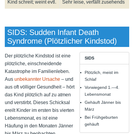
Kind schreit; weint evtl.
Sehr leise, verfällt zusehends
SIDS: Sudden Infant Death
Syndrome (Plötzlicher Kindstod)
Der plötzliche Kindstod ist eine
SIDS
plötzliche, einschneidende
Katastrophe im Familienleben.
Plötzlich, meist im
Aus
unbekannter Ursache
– und
Schlaf
aus oft völliger Gesundheit – hört
Vorwiegend 1.—4.
Lebensmonat
das Kind plötzlich auf zu atmen
und verstirbt. Dieses Schicksal
Gehäuft Jänner bis
März
ereilt Kinder im ersten bis vierten
Bei Frühgeburten
Lebensmonat, es ist eine
gehäuft
Häufung in den Monaten Jänner
bis März zu beobachten.