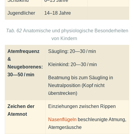
Schulkind*
6–13 Jahre
Jugendlicher
14–18 Jahre
Tab. 62
Anatomische und physiologische Besonderheiten
von Kindern
Atemfrequenz
Säugling: 20—30 / min
&
Kleinkind: 20—30 / min
Neugeborenes:
30—50 / min
Beatmung bis zum Säugling in
Neutralposition (Kopf nicht
überstrecken)
Zeichen der
Einziehungen zwischen Rippen
Atemnot
Nasenflügeln
beschleunigte Atmung,
Atemgeräusche