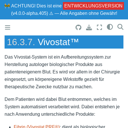
🚧
ACHTUNG!
Dies ist eine
ENTWICKLUNGSVERSION
(v4.0.0-alpha.405) ⚠ — Alle Angaben ohne Gewähr!
16.3.7.
Vivostat™
Das Vivostat-System ist ein Aufbereitungssystem zur
Herstellung autologer biologischer Produkte aus
patienteneigenem Blut. Es wird vor allem in der Chirurgie
eingesetzt, um körpereigene Wirkstoffe gezielt für
therapeutische Zwecke nutzbar zu machen.
Dem Patienten wird dabei Blut entnommen, welches im
System automatisiert verarbeitet wird. Dabei entstehen je
nach Anwendung unterschiedliche Produkte:
Fibrin (Vivostat PRF®)
: dient als biologischer