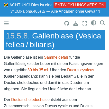
🚧
ACHTUNG!
Dies ist eine
ENTWICKLUNGSVERSION
(v4.0.0-alpha.405) ⚠ — Alle Angaben ohne Gewähr!
15.5.8.
Gallenblase (Vesica
fellea / biliaris)
Die Gallenblase ist ein
Sammelgefäß
für die
Gallenflüssigkeit der Leber mit einem Fassungsvermögen
von ungefähr
30 bis 35 ml
. Über den
Ductus cysticus
(Gallenblasengang) kann sie bei Bedarf Galle in den
Ductus choledochus und damit in das Duodenum
abgeben. Sie liegt an der Unterfläche der Leber an.
Der
Ductus choledochus
entsteht aus dem
Zusammenschluss von Ductus cysticus und Ductus