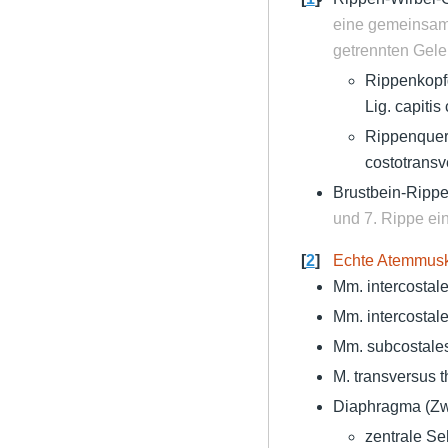
eine gemeinsame
getrennten Gele
Rippenkopfge
Lig. capitis
Rippenquerf
costotransv
Brustbein-Ripp
und 7. Rippe ei
[
2
]
Echte Atemmus
Mm. intercostale
Mm. intercostale
Mm. subcostales
M. transversus t
Diaphragma (Zwe
zentrale Se