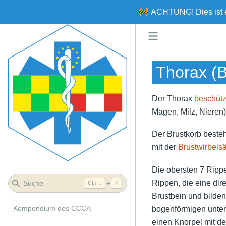
🚧
ACHTUNG!
Dies ist
Thorax (B
Der Thorax
beschütz
Magen, Milz, Nieren
Der Brustkorb beste
mit der
Brustwirbels
Die obersten 7 Ripp
Rippen, die eine dir
Suche
+
Ctrl
K
Brustbein und bilde
Kompendium des CCCA
bogenförmigen unter
einen Knorpel mit d