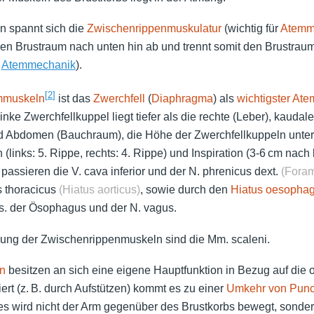
 spannt sich die
Zwischenrippenmuskulatur
(wichtig für
Atemm
den Brustraum nach unten hin ab und trennt somit den Brustr
,
Atemmechanik
).
[
2
]
mmuskeln
ist das
Zwerchfell
(
Diaphragma
) als
wichtigster At
linke Zwerchfellkuppel liegt tiefer als die rechte (Leber), kaud
 Abdomen (Bauchraum), die Höhe der Zwerchfellkuppeln unter
(links: 5. Rippe, rechts: 4. Rippe) und Inspiration (3-6 cm nach
passieren die V. cava inferior und der N. phrenicus dext.
(Foram
s thoracicus
(Hiatus aorticus)
, sowie durch den
Hiatus
oesopha
. der Ösophagus und der N. vagus.
tzung der Zwischenrippenmuskeln sind die Mm. scaleni.
n
besitzen an sich eine eigene Hauptfunktion in Bezug auf die o
iert (z. B. durch Aufstützen) kommt es zu einer
Umkehr von Punc
. es wird nicht der Arm gegenüber des Brustkorbs bewegt, sonder