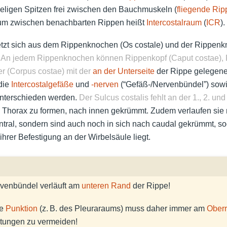
peligen Spitzen frei zwischen den Bauchmuskeln (
fliegende Rip
aum zwischen benachbarten Rippen heißt
Intercostalraum
(
ICR
).
etzt sich aus dem Rippenknochen (Os costale) und der Rippenkn
.
An jedem Rippenknochen können Rippenkopf (Caput costae), 
r (Corpus costae) mit der
an der Unterseite
der Rippe gelegene
 die
Intercostalgefäße
und
-nerven
(“Gefäß-/Nervenbündel”) sow
 unterschieden werden.
Der Sulcus costalis fehlt an der 1., 2. und
Thorax zu formen, nach innen gekrümmt. Zudem verlaufen sie ni
tral, sondern sind auch noch in sich nach caudal gekrümmt, so
hrer Befestigung an der Wirbelsäule liegt.
venbündel verläuft am
unteren Rand
der Rippe!
le
Punktion
(z. B. des Pleuraraums) muss daher immer am
Ober
utungen zu vermeiden!