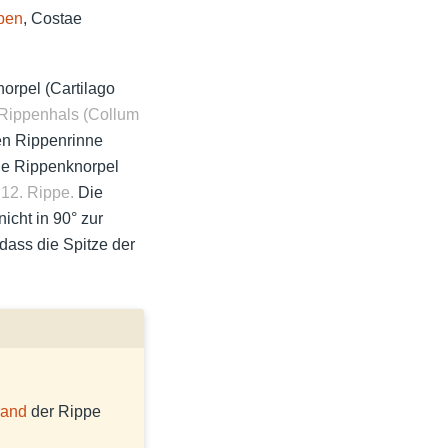
pen
, Costae
orpel (Cartilago
Rippenhals (Collum
n Rippenrinne
ie Rippenknorpel
 12. Rippe.
Die
cht in 90° zur
dass die Spitze der
rand
der Rippe