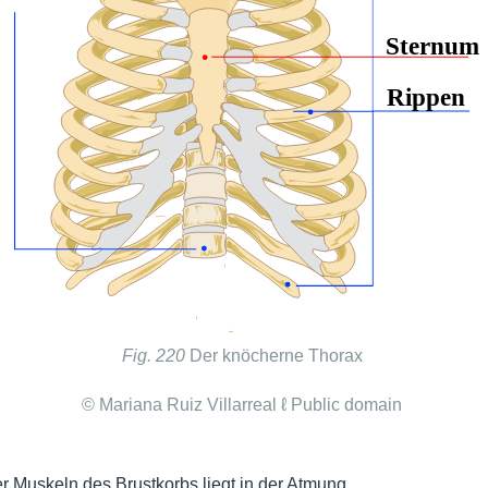
Fig. 220
Der knöcherne Thorax
© Mariana Ruiz Villarreal ℓ Public domain
r Muskeln des Brustkorbs liegt in der Atmung.