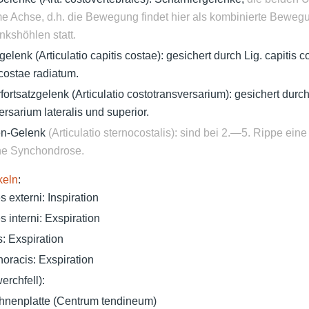
 Achse, d.h. die Bewegung findet hier als kombinierte Bewegu
nkshöhlen statt.
lenk (Articulatio capitis costae): gesichert durch Lig. capitis co
 costae radiatum.
ortsatzgelenk (Articulatio costotransversarium): gesichert durch
ersarium lateralis und superior.
en-Gelenk
(Articulatio sternocostalis): sind bei 2.—5. Rippe eine 
ne Synchondrose.
keln
:
s externi: Inspiration
s interni: Exspiration
: Exspiration
horacis: Exspiration
rchfell):
hnenplatte (Centrum tendineum)