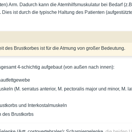
rten) Arm. Dadurch kann die Atemhilfsmuskulatur bei Bedarf (z.B
 Dies ist durch die typische Haltung des Patienten (aufgestützte
eit des Brustkorbes ist für die Atmung von großer Bedeutung.
nsgesamt 4-schichtig aufgebaut (von außen nach innen):
hautfettgewebe
skeln (M. serratus anterior, M. pectoralis major und minor, M. la
stkorbs und Interkostalmuskeln
 des Brustkorbs
elenke (Artt. costovertebrales): Scharniergelenke,
die beiden 