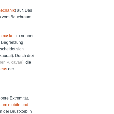
echanik
) auf. Das
aum vom Bauchraum
emmuskel
zu nennen.
ale Begrenzung
scheidet sich
 kaudal). Durch drei
en V. cavae)
, die
geus
der
bere Extremität,
tum mobile und
n der Brustkorb in