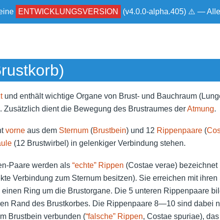
 eine
ENTWICKLUNGSVERSION
(v4.0.0-alpha.405) ⚠ — Al
rustkorb)
t
und enthält wichtige Organe von Brust- und Bauchraum (Lunge
). Zusätzlich dient die Bewegung des Brustraumes der
Atmung
.
ht
vorne
aus dem
Sternum
(
Brustbein
) und 12
Rippenpaare
(
Cos
äule
(12 Brustwirbel) in gelenkiger Verbindung stehen.
en-Paare werden als
“echte” Rippen
(Costae verae) bezeichnet (
ekte Verbindung zum Sternum besitzen). Sie erreichen mit ihren
n einen Ring um die Brustorgane. Die 5 unteren Rippenpaare bi
en Rand des Brustkorbes. Die Rippenpaare 8—10 sind dabei nu
em Brustbein verbunden (
“falsche” Rippen
, Costae spuriae), das