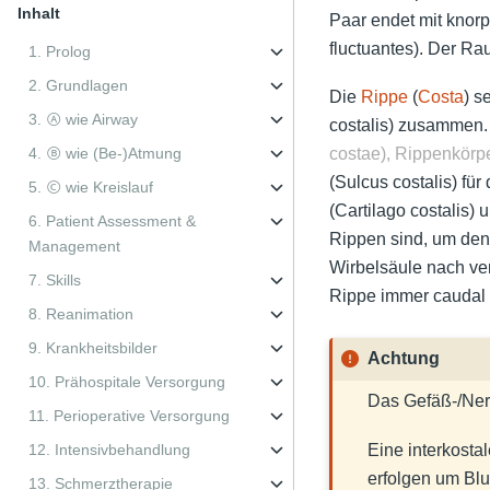
Inhalt
Paar endet mit knor
fluctuantes). Der R
1. Prolog
2. Grundlagen
Die
Rippe
(
Costa
) s
3. Ⓐ wie Airway
costalis) zusammen
4. Ⓑ wie (Be-)Atmung
costae), Rippenkörpe
(Sulcus costalis) für
5. Ⓒ wie Kreislauf
(Cartilago costalis)
6. Patient Assessment &
Rippen sind, um den 
Management
Wirbelsäule nach ven
7. Skills
Rippe immer caudal i
8. Reanimation
9. Krankheitsbilder
Achtung
10. Prähospitale Versorgung
Das Gefäß-/Ner
11. Perioperative Versorgung
Eine interkosta
12. Intensivbehandlung
erfolgen um Bl
13. Schmerztherapie