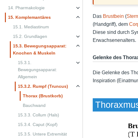
14. Pharmakologie
Das
Brustbein
(
Ster
15. Komplemantäres
(Handgriff), dem
Cor
15.1. Mediastinum
Diese sind durch Sy
15.2. Grundlagen
Erwachsenenalters.
15.3. Bewegungsapparat:
Knochen & Muskeln
Gelenke des Thora
15.3.1.
Bewegungsapparat:
Die Gelenke des Th
Allgemein
Inspiration (Einatm
15.3.2. Rumpf (Truncus)
Thorax (Brustkorb)
Thoraxmus
Bauchwand
15.3.3. Collum (Hals)
15.3.4. Caput (Kopf)
15.3.5. Untere Extremität