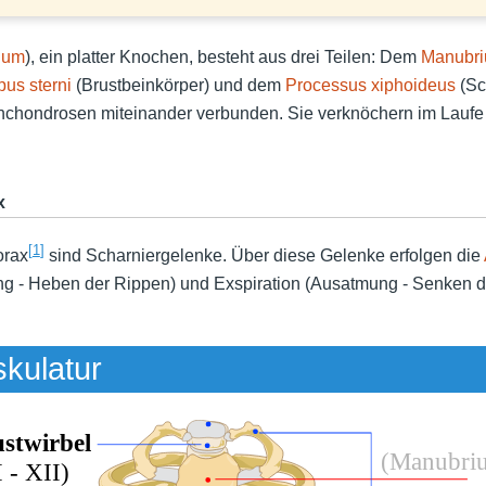
num
), ein platter Knochen, besteht aus drei Teilen: Dem
Manubr
pus sterni
(Brustbeinkörper) und dem
Processus xiphoideus
(Sc
nchondrosen miteinander verbunden. Sie verknöchern im Laufe
x
[
1
]
orax
sind Scharniergelenke. Über diese Gelenke erfolgen die
ung - Heben der Rippen) und Exspiration (Ausatmung - Senken d
kulatur