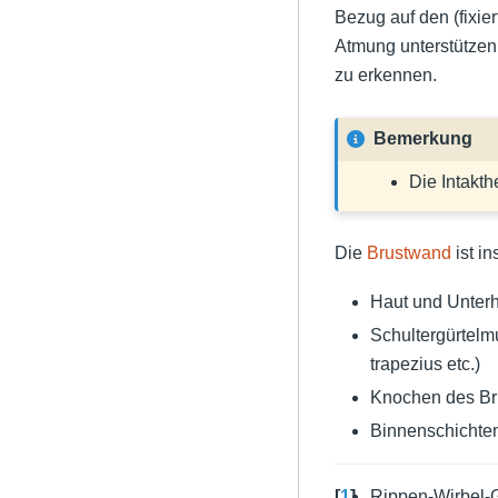
Bezug auf den (fixie
Atmung unterstützen.
zu erkennen.
Bemerkung
Die Intakth
Die
Brustwand
ist i
Haut und Unter
Schultergürtelmu
trapezius etc.)
Knochen des Bru
Binnenschichten
[
1
]
Rippen-Wirbel-G