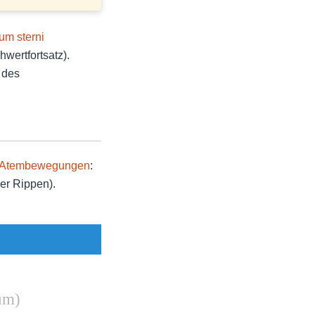
ium
sterni
hwertfortsatz).
 des
Atembewegungen
:
er Rippen).