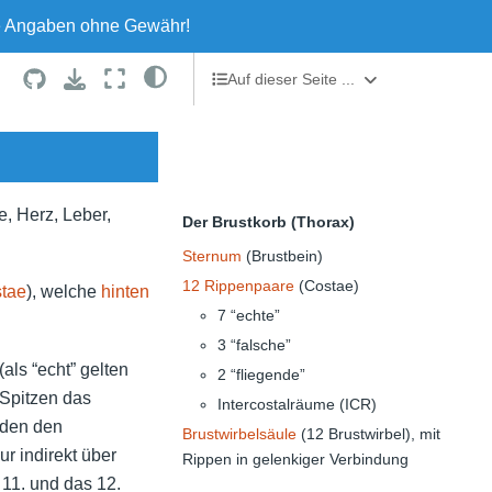
le Angaben ohne Gewähr!
Auf dieser Seite ...
Thoraxmuskulatur
, Herz, Leber,
Der Brustkorb (Thorax)
Sternum
(Brustbein)
12 Rippenpaare
(Costae)
tae
), welche
hinten
7 “echte”
3 “falsche”
als “echt” gelten
2 “fliegende”
 Spitzen das
Intercostalräume (ICR)
lden den
Brustwirbelsäule
(12 Brustwirbel), mit
r indirekt über
Rippen in gelenkiger Verbindung
 11. und das 12.