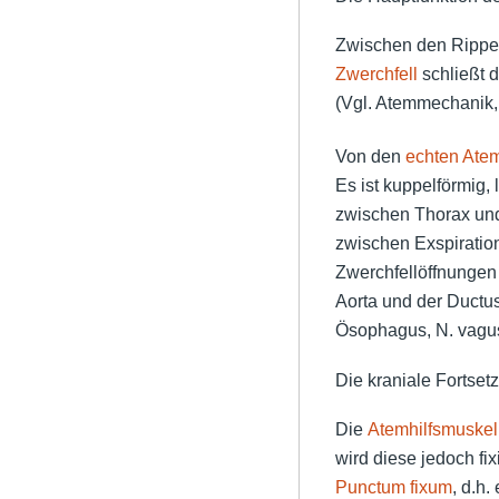
Zwischen den Rippen
Zwerchfell
schließt 
(Vgl. Atemmechanik
Von den
echten Ate
Es ist kuppelförmig, 
zwischen Thorax und
zwischen Exspiration 
Zwerchfellöffnungen 
Aorta und der Ductu
Ösophagus, N. vagus
Die kraniale Fortse
Die
Atemhilfsmuskel
wird diese jedoch fix
Punctum fixum
, d.h