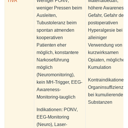
TIVA
Weniger PONV,
Materialbedarf,
weniger Pressen beim
höhere Awareness-
Ausleiten,
Gefahr, Gefahr der
Tubustoleranz beim
postoperativen
spontan atmenden
Hyperalgesie bei
kooperativen
alleiniger
Patienten eher
Verwendung von
möglich, konstantere
kurzwirksamen
Narkoseführung
Opiaten, mögliche
möglich
Kumulation
(Neuromonitoring),
Kontraindikationen:
kein MH-Trigger, EEG-
Organinsuffizienz
Awareness-
bei kumulierenden
Monitoring-tauglich
Substanzen
Indikationen: PONV,
EEG-Monitoring
(Neuro), Laser-