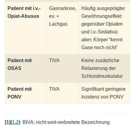
Patient mit i.v.-
Gasnarkose,
Häufig ausgeprägter
Opiat-Abusus
ev. +
Gewöhnungseffekt
Lachgas
gegenüber Opiaten
und i.v.-Sedativa;
aber: Körper “kennt
Gase noch nicht”
Patient mit
TIVA
Keine zusätzliche
OSAS
Relaxierung der
Schlundmuskulatur
Patient mit
TIVA
Signifikant geringere
PONV
Inzidenz von PONV
[
1
]
(
1
,
2
)
BIVA: nicht weit-verbreitete Bezeichnung