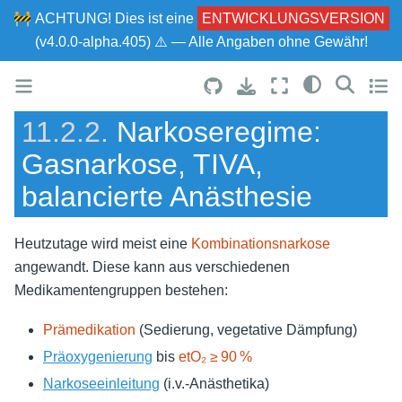
🚧
ACHTUNG!
Dies ist eine
ENTWICKLUNGSVERSION
(v4.0.0-alpha.405) ⚠ — Alle Angaben ohne Gewähr!
11.2.2.
Narkoseregime:
Gasnarkose, TIVA,
balancierte Anästhesie
Heutzutage wird meist eine
Kombinationsnarkose
angewandt. Diese kann aus verschiedenen
Medikamentengruppen bestehen:
Prämedikation
(Sedierung, vegetative Dämpfung)
Präoxygenierung
bis
etO₂ ≥ 90 %
Narkoseeinleitung
(i.v.-Anästhetika)