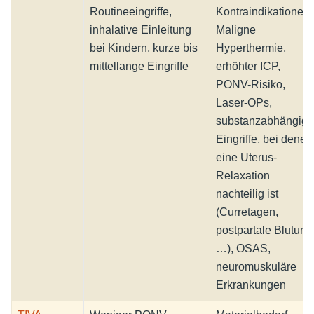
Routineeingriffe,
Kontraindikationen:
inhalative Einleitung
Maligne
bei Kindern, kurze bis
Hyperthermie,
mittellange Eingriffe
erhöhter ICP,
PONV-Risiko,
Laser-OPs,
substanzabhängig:
Eingriffe, bei denen
eine Uterus-
Relaxation
nachteilig ist
(Curretagen,
postpartale Blutung
…),
OSAS
,
neuromuskuläre
Erkrankungen