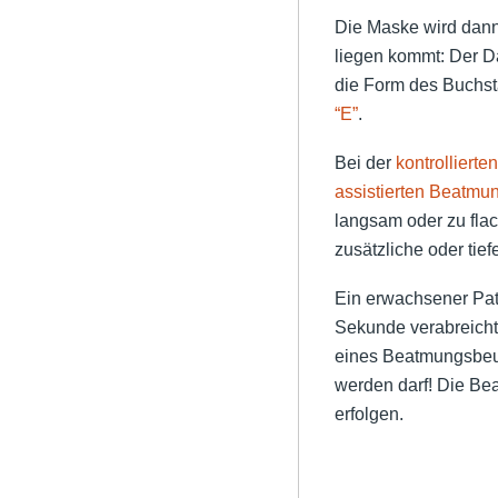
Die Maske wird dann
liegen kommt: Der 
die Form des Buchs
“E”
.
Bei der
kontrolliert
assistierten Beatmu
langsam oder zu fla
zusätzliche oder tie
Ein erwachsener Pat
Sekunde verabreicht 
eines Beatmungsbeute
werden darf! Die Bea
erfolgen.