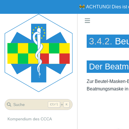
🚧
ACHTUNG!
Dies ist
3.4.2.
Be
Der Beatm
Zur Beutel-Masken-B
Beatmungsmaske in d
Suche
+
Ctrl
K
Kompendium des CCCA