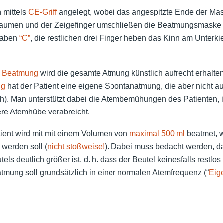
 mittels
CE-Griff
angelegt, wobei das angespitzte Ende der Mas
Daumen und der Zeigefinger umschließen die Beatmungsmaske 
taben
“C”
, die restlichen drei Finger heben das Kinn am Unterki
en Beatmung
wird die gesamte Atmung künstlich aufrecht erhalten
ng
hat der Patient eine eigene Spontanatmung, die aber nicht au
ch). Man unterstützt dabei die Atembemühungen des Patienten,
fere Atemhübe verabreicht.
ient wird mit mit einem Volumen von
maximal
500 ml
beatmet, w
werden soll (
nicht
stoßweise!
). Dabei muss bedacht werden, d
ls deutlich größer ist, d. h. dass der Beutel keinesfalls rest
tmung soll grundsätzlich in einer normalen Atemfrequenz (“
Eig