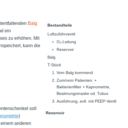
stentfaltenden
Balg
Bestandteile
d ein
Luftzuführventil
es zu erhöhen. Mit
O₂-Leitung
speichert, kann die
Reservoir
Balg
T-Stück
Vom Balg kommend
Zum/vom Patienten: +
Bakterienfilter + Kapnometrie,
Beatmungsmaske od. Tubus
Ausführung, evtl. mit PEEP-Ventil
entenschenkel soll
Reservoir
nometrie
)
 einem anderen