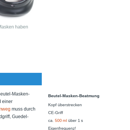
 Masken haben
 Beutel-Masken-
Beutel-Masken-Beatmung
d einer
Kopf überstrecken
mweg
muss durch
CE-Griff
riff, Guedel-
ca.
500 ml
über 1 s
Eigenfrequenz!