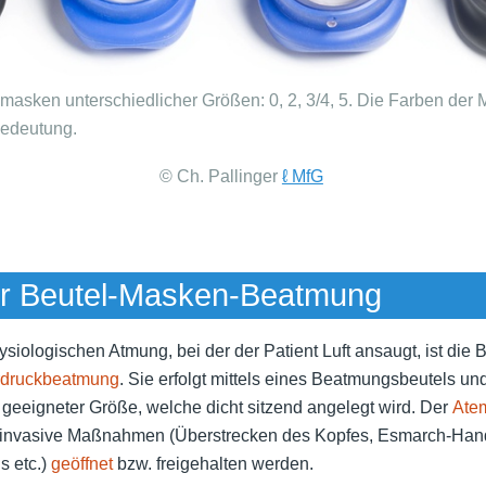
asken unterschiedlicher Größen: 0, 2, 3/4, 5. Die Farben der
edeutung.
© Ch. Pallinger
ℓ MfG
er Beutel-Masken-Beatmung
siologischen Atmung, bei der der Patient Luft ansaugt, ist die
druckbeatmung
. Sie erfolgt mittels eines Beatmungsbeutels un
eeigneter Größe, welche dicht sitzend angelegt wird. Der
Ate
ginvasive Maßnahmen (Überstrecken des Kopfes, Esmarch-Handg
s etc.)
geöffnet
bzw. freigehalten werden.