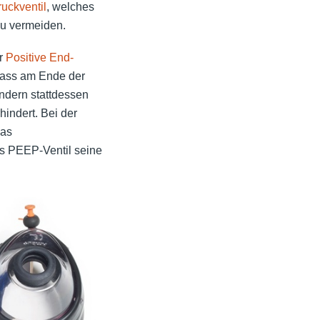
uckventil
, welches
zu vermeiden.
ür
Positive End-
 dass am Ende der
ndern stattdessen
hindert. Bei der
das
das PEEP-Ventil seine