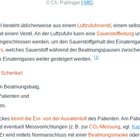
© Ch. Pallinger
ℓ MfG
 besteht üblicherweise aus einem
Luftzufuhrventil
, einem selb
it einem Ventil. An der Luftzufuhr kann eine
Sauerstoffleitung
un
ngeschlossen werden, um den Sauerstoffgehalt des Einatemgas
rs
, welches Sauerstoff während der Beatmungspausen zwischen
[
1
]
s Einatemgases weiter gesteigert werden.
 Schenkel
:
m Beatmungsbalg,
Patienten und
ss.
ückes
trennt die Ein- von der Ausatemluft
des Patienten. Am Pati
 eventuell Messvorrichtungen (z. B. zur
CO₂-Messung
, vgl.
Kap
Er wird mittels Normanschluss mit einer
Beatmungsmaske
oder