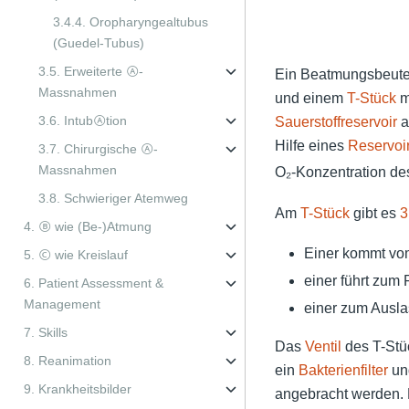
3.4.4. Oropharyngealtubus
(Guedel-Tubus)
3.5. Erweiterte Ⓐ-
Ein Beatmungsbeutel
Massnahmen
und einem
T-Stück
m
3.6. IntubⒶtion
Sauerstoffreservoir
a
Hilfe eines
Reservoi
3.7. Chirurgische Ⓐ-
Massnahmen
O₂-Konzentration de
3.8. Schwieriger Atemweg
Am
T-Stück
gibt es
3
4. Ⓑ wie (Be-)Atmung
Einer kommt vo
5. Ⓒ wie Kreislauf
einer führt zum 
6. Patient Assessment &
Management
einer zum Ausla
7. Skills
Das
Ventil
des T-St
8. Reanimation
ein
Bakterienfilter
und
9. Krankheitsbilder
angebracht werden. 