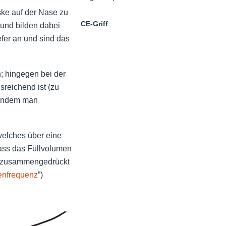
ke auf der Nase zu
CE-Griff
und bilden dabei
efer an und sind das
; hingegen bei der
sreichend ist (zu
 indem man
elches über eine
ass das Füllvolumen
los zusammengedrückt
enfrequenz
”)