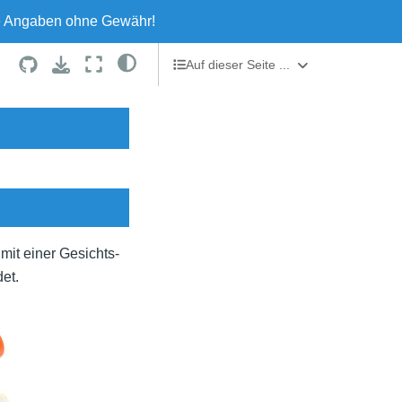
le Angaben ohne Gewähr!
Auf dieser Seite ...
Der Beatmungsbeutel
Technik der Beutel-Masken-Beatmung
it einer Gesichts-
et.