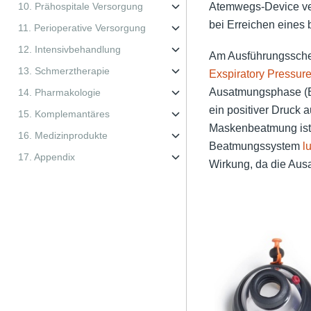
10. Prähospitale Versorgung
Atemwegs-Device ve
bei Erreichen eines
11. Perioperative Versorgung
12. Intensivbehandlung
Am Ausführungssche
13. Schmerztherapie
Exspiratory Pressur
Ausatmungsphase (Ex
14. Pharmakologie
ein positiver Druck a
15. Komplemantäres
Maskenbeatmung ist 
16. Medizinprodukte
Beatmungssystem
l
17. Appendix
Wirkung, da die Ausa