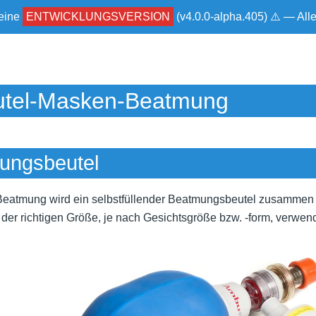
 eine
ENTWICKLUNGSVERSION
(v4.0.0-alpha.405) ⚠ — Al
utel-Masken-Beatmung
ungsbeutel
eatmung wird ein selbstfüllender Beatmungsbeutel zusammen m
er richtigen Größe, je nach Gesichtsgröße bzw. -form, verwend