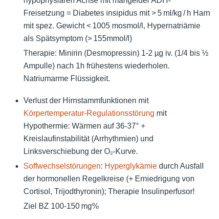
hypophysiären Achse mit mangelder ADH-
Freisetzung = Diabetes insipidus mit > 5 ml/kg / h Harn
mit spez. Gewicht < 1005 mosmol/l, Hypernatriämie
als Spätsymptom (> 155mmol/l)
Therapie: Minirin (Desmopressin) 1-2 µg iv. (1/4 bis ½
Ampulle) nach 1h frühestens wiederholen.
Natriumarme Flüssigkeit.
Verlust der Hirnstammfunktionen mit
Körpertemperatur-Regulationsstörung
mit
Hypothermie: Wärmen auf 36-37° +
Kreislaufinstabilität (Arrhythmien) und
Linksverschiebung der O₂-Kurve.
Soffwechselstörungen
:
Hyperglykämie
durch Ausfall
der hormonellen Regelkreise (+ Erniedrigung von
Cortisol, Trijodthyronin); Therapie Insulinperfusor!
Ziel BZ 100-150 mg%