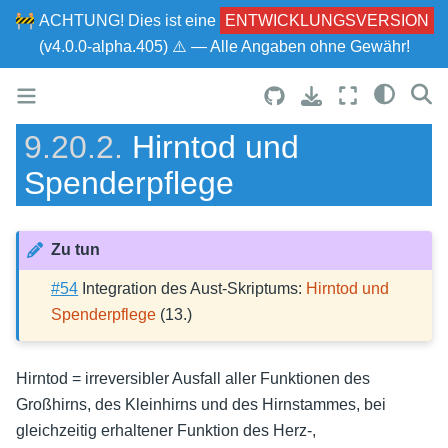
🚧
ACHTUNG!
Dies ist eine
ENTWICKLUNGSVERSION
(v4.0.0-alpha.405) ⚠ — Alle Angaben ohne Gewähr!
9.20.2.
Hirntod und
Spenderpflege
Zu tun
#54
Integration des Aust-Skriptums:
Hirntod und
Spenderpflege
(13.)
Hirntod = irreversibler Ausfall aller Funktionen des
Großhirns, des Kleinhirns und des Hirnstammes, bei
gleichzeitig erhaltener Funktion des Herz-,