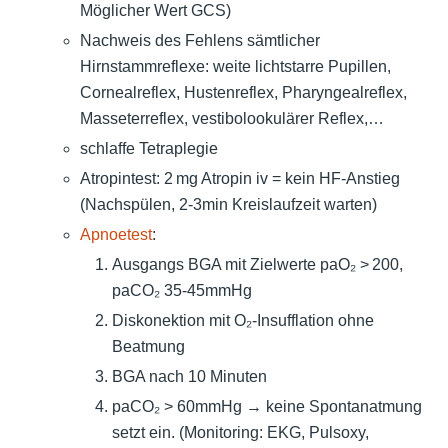
Möglicher Wert GCS)
Nachweis des Fehlens sämtlicher
Hirnstammreflexe: weite lichtstarre Pupillen,
Cornealreflex, Hustenreflex, Pharyngealreflex,
Masseterreflex, vestibolookulärer Reflex,…
schlaffe Tetraplegie
Atropintest: 2 mg Atropin iv = kein HF-Anstieg
(Nachspülen, 2-3min Kreislaufzeit warten)
Apnoetest
:
Ausgangs BGA mit Zielwerte paO₂ > 200,
paCO₂ 35-45mmHg
Diskonektion mit O₂-Insufflation ohne
Beatmung
BGA nach 10 Minuten
paCO₂ > 60mmHg → keine Spontanatmung
setzt ein. (Monitoring: EKG, Pulsoxy,