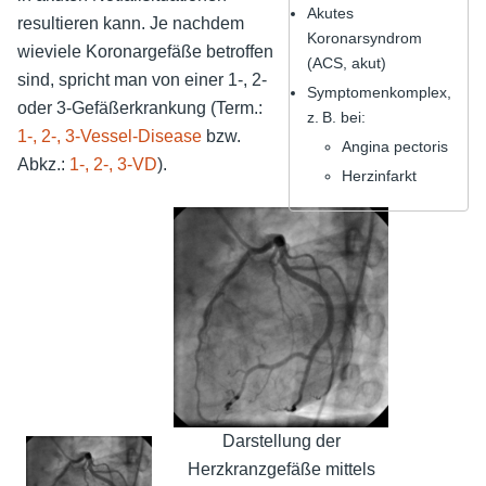
Akutes
resultieren kann. Je nachdem
Koronarsyndrom
wieviele Koronargefäße betroffen
(ACS, akut)
sind, spricht man von einer 1-, 2-
Symptomenkomplex,
oder 3-Gefäßerkrankung (Term.:
z. B. bei:
1-, 2-, 3-Vessel-Disease
bzw.
Angina pectoris
Abkz.:
1-, 2-, 3-VD
).
Herzinfarkt
Darstellung der
Herzkranzgefäße mittels