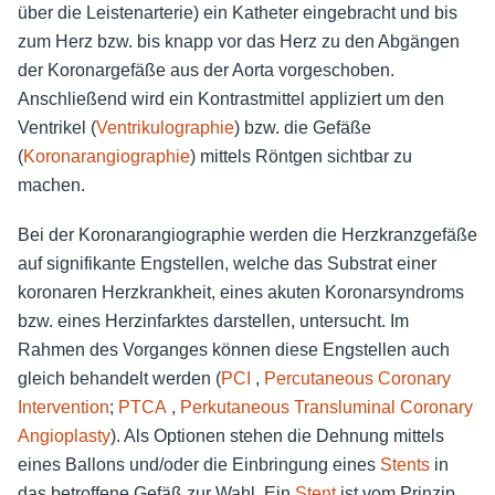
über die Leistenarterie) ein Katheter eingebracht und bis
zum Herz bzw. bis knapp vor das Herz zu den Abgängen
der Koronargefäße aus der Aorta vorgeschoben.
Anschließend wird ein Kontrastmittel appliziert um den
Ventrikel (
Ventrikulographie
) bzw. die Gefäße
(
Koronarangiographie
) mittels Röntgen sichtbar zu
machen.
Bei der Koronarangiographie werden die Herzkranzgefäße
auf signifikante Engstellen, welche das Substrat einer
koronaren Herzkrankheit, eines akuten Koronarsyndroms
bzw. eines Herzinfarktes darstellen, untersucht. Im
Rahmen des Vorganges können diese Engstellen auch
gleich behandelt werden (
PCI
,
Percutaneous Coronary
Intervention
;
PTCA
,
Perkutaneous Transluminal Coronary
Angioplasty
). Als Optionen stehen die Dehnung mittels
eines Ballons und/oder die Einbringung eines
Stents
in
das betroffene Gefäß zur Wahl. Ein
Stent
ist vom Prinzip