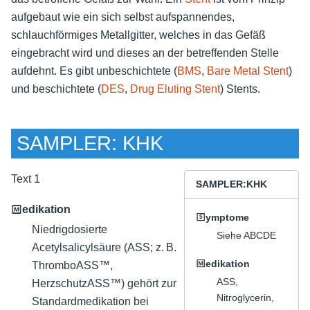
aufgebaut wie ein sich selbst aufspannendes,
schlauchförmiges Metallgitter, welches in das Gefäß
eingebracht wird und dieses an der betreffenden Stelle
aufdehnt. Es gibt unbeschichtete (
BMS
,
Bare Metal Stent
)
und beschichtete (
DES
,
Drug Eluting Stent
) Stents.
SAMPLER: KHK
Text 1
SAMPLER:KHK
🄼edikation
🅂ymptome
Niedrigdosierte
Siehe ABCDE
Acetylsalicylsäure (ASS; z. B.
🄼edikation
ThromboASS™,
ASS,
HerzschutzASS™) gehört zur
Nitroglycerin,
Standardmedikation bei