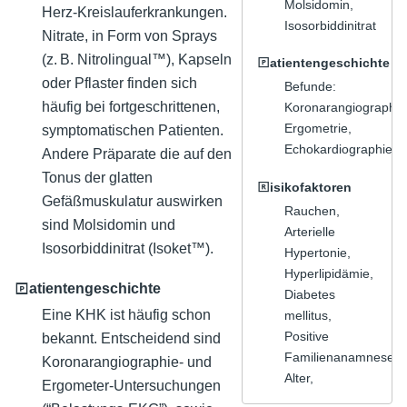
Molsidomin,
Herz-Kreislauferkrankungen.
Isosorbiddinitrat
Nitrate, in Form von Sprays
(z. B. Nitrolingual™), Kapseln
🄿atientengeschichte
oder Pflaster finden sich
Befunde:
häufig bei fortgeschrittenen,
Koronarangiographie
Ergometrie,
symptomatischen Patienten.
Echokardiographie
Andere Präparate die auf den
Tonus der glatten
🅁isikofaktoren
Gefäßmuskulatur auswirken
Rauchen,
sind Molsidomin und
Arterielle
Isosorbiddinitrat (Isoket™).
Hypertonie,
Hyperlipidämie,
🄿atientengeschichte
Diabetes
Eine KHK ist häufig schon
mellitus,
Positive
bekannt. Entscheidend sind
Familienanamnese,
Koronarangiographie- und
Alter,
Ergometer-Untersuchungen