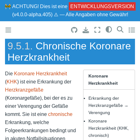
🚧
ACHTUNG!
Dies ist eine
ENTWICKLUNGSVERSION
(v4.0.0-alpha.405) ⚠ — Alle Angaben ohne Gewähr!
9.5.1.
Chronische Koronare
Herzkrankheit
Die
Koronare Herzkrankheit
Koronare
(
KHK
) ist eine Erkrankung der
Herzkrankheit
Herzkranzgefäße
(Koronargefäße), bei der es zu
Erkrankung der
Herzkranzgefäße →
einer Verengung der Gefäße
Verengung
kommt. Sie ist eine
chronische
Koronare
Erkrankung, welche
Herzkrankheit (KHK,
Folgeerkrankungen bedingt und
chronisch)
in akuten Notfallsituationen