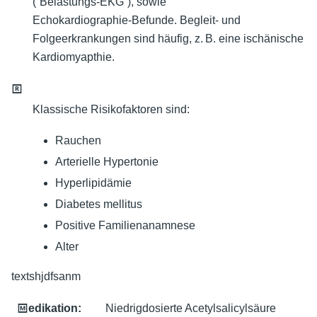
(“Belastungs-EKG”), sowie
Echokardiographie-Befunde. Begleit- und
Folgeerkrankungen sind häufig, z. B. eine ischänische
Kardiomyapthie.
🅁
Klassische Risikofaktoren sind:
Rauchen
Arterielle Hypertonie
Hyperlipidämie
Diabetes mellitus
Positive Familienanamnese
Alter
textshjdfsanm
🄼edikation
:
Niedrigdosierte Acetylsalicylsäure