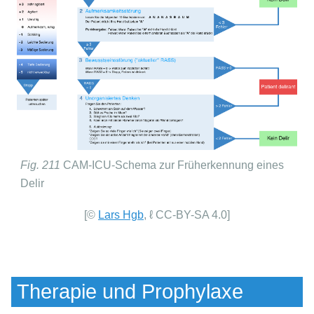
Fig. 211
CAM-ICU-Schema zur Früherkennung eines
Delir
[©
Lars Hgb
,
ℓ CC-BY-SA 4.0
]
Therapie und Prophylaxe