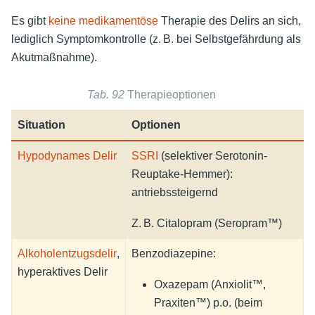
Es gibt
keine medikamentöse
Therapie des Delirs an sich,
lediglich Symptomkontrolle (z. B. bei Selbstgefährdung als
Akutmaßnahme).
Tab. 92
Therapieoptionen
Situation
Optionen
Hypodynames Delir
SSRI
(selektiver Serotonin-
Reuptake-Hemmer):
antriebssteigernd
Z. B. Citalopram (Seropram™)
Alkoholentzugsdelir
,
Benzodiazepine:
hyperaktives Delir
Oxazepam (Anxiolit™,
Praxiten™) p.o. (beim