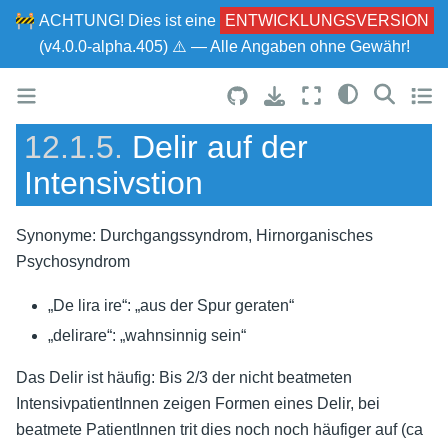
🚧
ACHTUNG!
Dies ist eine
ENTWICKLUNGSVERSION
(v4.0.0-alpha.405) ⚠ — Alle Angaben ohne Gewähr!
12.1.5.
Delir auf der
Intensivstion
Synonyme: Durchgangssyndrom, Hirnorganisches
Psychosyndrom
„De lira ire“: „aus der Spur geraten“
„delirare“: „wahnsinnig sein“
Das Delir ist häufig: Bis 2/3 der nicht beatmeten
IntensivpatientInnen zeigen Formen eines Delir, bei
beatmete PatientInnen trit dies noch noch häufiger auf (ca