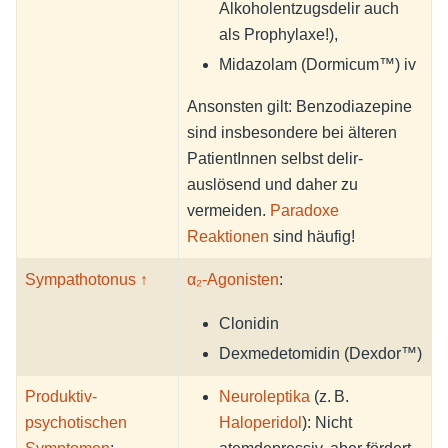
Alkoholentzugsdelir auch
als Prophylaxe!),
Midazolam (Dormicum™) iv
Ansonsten gilt: Benzodiazepine
sind insbesondere bei älteren
PatientInnen selbst delir-
auslösend und daher zu
vermeiden.
Paradoxe
Reaktionen
sind häufig!
Sympathotonus ↑
α₂-Agonisten
:
Clonidin
Dexmedetomidin (Dexdor™)
Produktiv-
Neuroleptika
(z. B.
psychotischen
Haloperidol
): Nicht