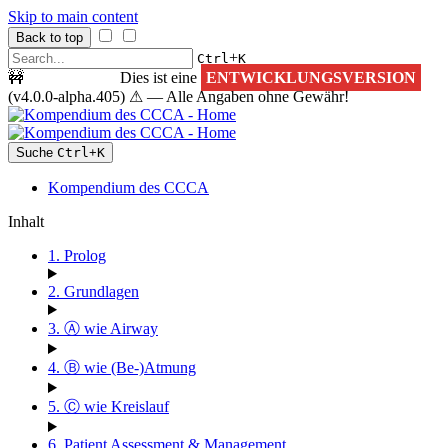
Skip to main content
Back to top
+
Ctrl
K
🚧
ACHTUNG!
Dies ist eine
ENTWICKLUNGSVERSION
(v4.0.0-alpha.405) ⚠ — Alle Angaben ohne Gewähr!
Suche
Ctrl
+
K
Kompendium des CCCA
Inhalt
1. Prolog
2. Grundlagen
3. Ⓐ wie Airway
4. Ⓑ wie (Be-)Atmung
5. Ⓒ wie Kreislauf
6. Patient Assessment & Management