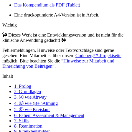
Das Kompendium als PDF (Tablet)
Eine druckoptimierte A4-Version ist in Arbeit.
Wichtig
🚧 Dieses Werk ist eine Entwicklungsversion und ist nicht für die
klinische Anwendung gedacht! 🚧
Fehlermeldungen, Hinweise oder Textvorschläge sind gerne
gesehen. Eine Mitarbeit ist über unsere
Codeberg™-Projektseite
möglich. Bitte beachten Sie die “
Hinweise zur Mitarbeit und
Einreichung von Beiträgen
”.
Inhalt
1. Prolog
2. Grundlagen
3. Ⓐ wie Airway
4. Ⓑ wie (Be-)Atmung
5. Ⓒ wie Kreislauf
6. Patient Assessment & Management
7. Skills
8. Reanimation
9. Krankheitsbilder