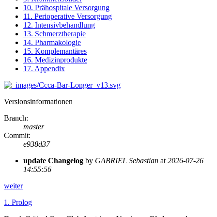
10. Prähospitale Versorgung
11. Perioperative Versorgung
12. Intensivbehandlung
13. Schmerztherapie
14. Pharmakologie
15. Komplemantäres
16. Medizinprodukte
17. Appendix
Versionsinformationen
Branch
:
master
Commit
:
e938d37
update Changelog
by
GABRIEL Sebastian
at
2026-07-26
14:55:56
weiter
1.
Prolog