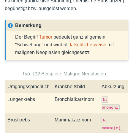
Faktoren (radioaktive Strahlung, chemische Substanzen)
begünstigt bzw. ausgelöst werden.
Bemerkung
Der Begriff
Tumor
bedeutet ganz allgemein
“Schwellung” und wird oft
fälschlicherweise
mit
malignen Neoplasien gleichgesetzt.
Tab. 112
Beispiele: Maligne Neoplasien
Umgangssprachlich
Krankheitsbild
Abkürzung
Lungenkrebs
Bronchialkarzinom
N.
bronchi
Brustkrebs
Mammakarzinom
N.
mamma(e)