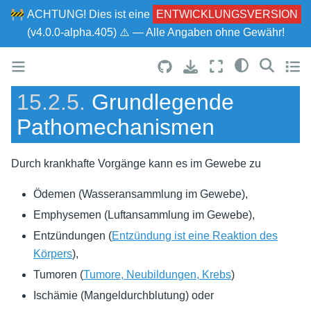
🚧
ACHTUNG!
Dies ist eine
ENTWICKLUNGSVERSION
(v4.0.0-alpha.405) ⚠ — Alle Angaben ohne Gewähr!
15.2.5.
Grundlegende
Pathomechanismen
Durch krankhafte Vorgänge kann es im Gewebe zu
Ödemen (Wasseransammlung im Gewebe),
Emphysemen (Luftansammlung im Gewebe),
Entzündungen (
Entzündung ist eine Reaktion des
Körpers
),
Tumoren (
Tumore, Neubildungen, Krebs
)
Ischämie (Mangeldurchblutung) oder