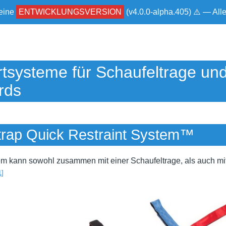
 eine
ENTWICKLUNGSVERSION
(v4.0.0-alpha.405) ⚠ — Al
tsysteme für Schaufeltrage un
rds
trap Quick Restraint System™
 kann sowohl zusammen mit einer Schaufeltrage, als auch mi
1
]