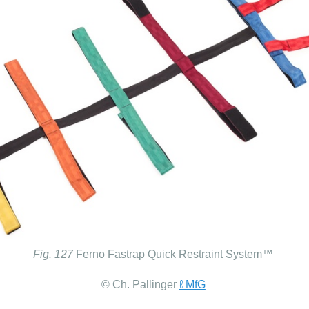
Fig. 127
Ferno Fastrap Quick Restraint System™
© Ch. Pallinger
ℓ MfG