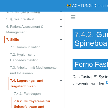
3. Ⓐ wie Airway
🚧
ACHTUNG!
Dies ist
4. Ⓑ wie (Be-)Atmung
5. Ⓒ wie Kreislauf
6. Patient Assessment &
Management
7.4.2.
Gur
7. Skills
Spineboa
7.1. Kommunikation
7.2. Hygienische
Händedesinfektion
Ferno Fas
7.3. Arbeiten mit Medikamenten
und Infusionen
Das Fastrap™-System
7.4. Lagerungs- und
[
verwendet werden.
Tragetechniken
7.4.1. Fahrtragen
7.4.2. Gurtsysteme für
Schaufeltrage und