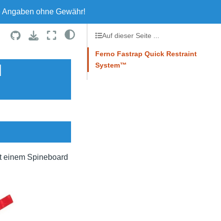
le Angaben ohne Gewähr!
Auf dieser Seite ...
Ferno Fastrap Quick Restraint
System™
d
t einem Spineboard