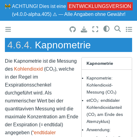
🚧
ACHTUNG!
Dies ist eine
ENTWICKLUNGSVERSION
(v4.0.0-alpha.405) ⚠ — Alle Angaben ohne Gewähr!
4.6.4.
Kapnometrie
Die Kapnometrie ist die Messung
Kapnometrie
des
Kohlendioxid
(CO₂), welche
in der Regel im
Kapnometrie:
Exspirationsschenkel
Kohlendioxid-
Messung (CO₂)
durchgeführt wird. Als
etCO₂: endtidaler
nummerischer Wert bei der
Kohlendioxidanteil
quantitaviven Messung wird die
(CO₂ am Ende des
maximale Konzentration am Ende
Atemzyklus)
der Exspiration (= endtidal)
Anwendung:
angegeben (
“endtidaler