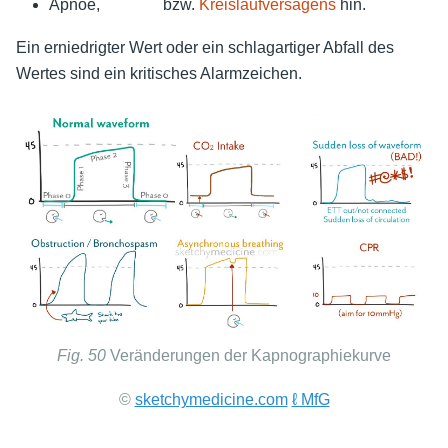
Apnoe,
bzw.
Kreislaufversagens
hin.
Ein erniedrigter Wert oder ein schlagartiger Abfall des
Wertes sind ein kritisches Alarmzeichen.
Fig. 50
Veränderungen der Kapnographiekurve
©
sketchymedicine.com
ℓ MfG