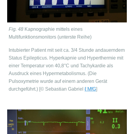
Fig. 48
Kapnographie mittels eines
Multifunktionsmonitors (unterste Reihe)
Intubierter Patient mit seit ca. 3/4 Stunde andauerndem
Status Epilepticus. Hyperkapnie und Hyperthermie mit
einer Temperatur von 40,8°C und Tachykardie als
Ausdruck eines Hypermetabolismus. (Die
Pulsoxymetrie wurde auf einem anderen Gerät
durchgeführt.) [© Sebastian Gabriel
ℓ MfG
]