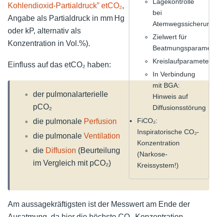
Lagekontrolle
Kohlendioxid-Partialdruck”
etCO₂
,
bei
Angabe als Partialdruck in mm Hg
Atemwegssicherung
oder kP, alternativ als
Zielwert für
Konzentration in Vol.%).
Beatmungsparamete
Kreislaufparameter
Einfluss auf das etCO₂ haben:
In Verbindung
mit BGA:
der pulmonalarterielle
Hinweis auf
pCO₂
Diffusionsstörung
FiCO₂:
die pulmonale
Perfusion
Inspiratorische CO₂-
die pulmonale
Ventilation
Konzentration
die
Diffusion
(Beurteilung
(Narkose-
im Vergleich mit pCO₂)
Kreissystem!)
Am aussagekräftigsten ist der Messwert am Ende der
Ausatmung, da hier die höchste CO₂-Konzentration