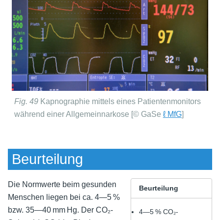
Fig. 49
Kapnographie mittels eines Patientenmonitors
während einer Allgemeinnarkose [© GaSe
ℓ MfG
]
Beurteilung
Die Normwerte beim gesunden
Beurteilung
Menschen liegen bei ca. 4—5 %
bzw. 35—40 mm Hg. Der CO₂-
4—5 % CO₂-