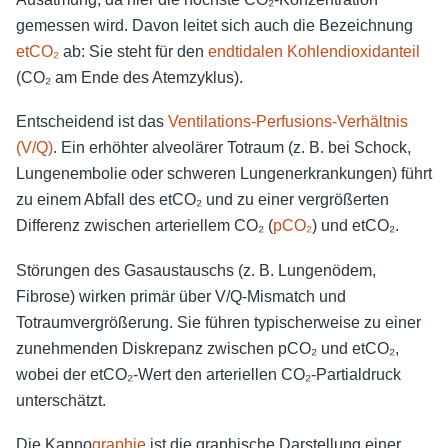
gemessen wird. Davon leitet sich auch die Bezeichnung
etCO₂
ab: Sie steht für den
endtidalen Kohlendioxidanteil
(CO₂ am Ende des Atemzyklus).
Entscheidend ist das
Ventilations-Perfusions-Verhältnis
(V/Q)
. Ein erhöhter alveolärer Totraum (z. B. bei Schock,
Lungenembolie oder schweren Lungenerkrankungen) führt
zu einem Abfall des etCO₂ und zu einer vergrößerten
Differenz zwischen arteriellem CO₂ (
pCO₂
) und etCO₂.
Störungen des Gasaustauschs (z. B. Lungenödem,
Fibrose) wirken primär über V/Q-Mismatch und
Totraumvergrößerung. Sie führen typischerweise zu einer
zunehmenden Diskrepanz zwischen pCO₂ und etCO₂,
wobei der etCO₂-Wert den arteriellen CO₂-Partialdruck
unterschätzt.
Die Kapno
graphie
ist die graphische Darstellung einer