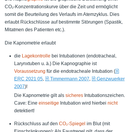
CO₂-Konzentrationskurve über die Zeit und ermöglicht
somit die Beurteilung des Verlaufs im Atemzyklus. Dies
erlaubt Rückschlüsse auf bestimmte Störungen (Spastik,
Mitatmen des Patienten etc.).
Die Kapnometrie erlaubt
die
Lagekontrolle
bei Intubationen (endotracheal,
Larynxtuben u. ä.) Die Kapnographie ist
Voraussetzung
für die endotracheale Intubation (
🗎
ERC 2021 05
,
🗎 Timmermann 2007
,
🗎 Genzwuerker
2007
)!
Die Kapnometrie gilt als
sicheres
Intubationszeichen.
Cave: Eine
einseitige
Intubation wird hierbei
nicht
detektiert!
Rückschluss auf den
CO₂-Spiegel
im Blut (mit
Einschränkungen): Als Faustregel gilt, dass der