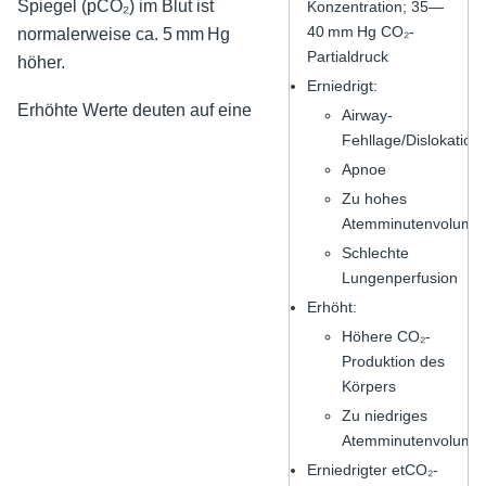
Spiegel (pCO₂) im Blut ist
Konzentration; 35—
40 mm Hg CO₂-
normalerweise ca. 5 mm Hg
Partialdruck
höher.
Erniedrigt:
Erhöhte Werte deuten auf eine
Airway-
Fehllage/Dislokation
Apnoe
Zu hohes
Atemminutenvolume
Schlechte
Lungenperfusion
Erhöht:
Höhere CO₂-
Produktion des
Körpers
Zu niedriges
Atemminutenvolume
Erniedrigter etCO₂-