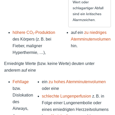
Wert oder
schlagartiger Abfall
sind ein kritisches
Alarmzeichen.
höhere CO₂-Produktion
auf ein
zu niedriges
des Körpers (z. B. bei
Atemminutenvolumen
Fieber, maligner
hin.
Hyperthermie, …),
Erniedrigte Werte (bzw. keine Werte) deuten unter
anderem auf eine
Fehllage
ein
zu hohes Atemminutenvolumen
bzw.
oder eine
Dislokation
schlechte Lungenperfusion
z. B. in
des
Folge einer Lungenembolie oder
Airways,
eines erniedrigten Herzzeitvolumens