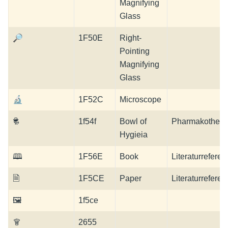
Magnifying
Glass
🔎
1F50E
Right-
Pointing
Magnifying
Glass
🔬
1F52C
Microscope
🕏
1f54f
Bowl of
Pharmakothera
Hygieia
🕮
1F56E
Book
Literaturreferen
🗎
1F5CE
Paper
Literaturreferen
🖼
1f5ce
♕
2655