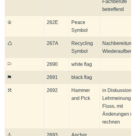
Fachberufe
betreffend
☮
262E
Peace
Symbol
♺
267A
Recycling
Nachbereitung,
Symbol
Wiederaufberei
⚐
2690
white flag
⚑
2691
black flag
⚒
2692
Hammer
in Diskussion,
and Pick
Lehrmeinung i
Fluss, mit
Änderungen ist
rechnen
⚓
2693
Anchor