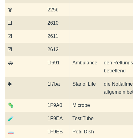
♛
225b
☐
2610
☑
2611
☒
2612
🚑
1f691
Ambulance
den Rettungsdi
betreffend
🞺
1f7ba
Star of Life
die Notfallmedi
allgemein betre
🦠
1F9A0
Microbe
🧪
1F9EA
Test Tube
🧫
1F9EB
Petri Dish