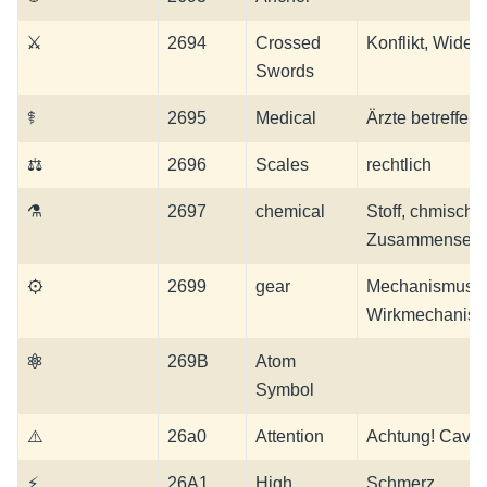
⚔
2694
Crossed
Konflikt, Wider
Swords
⚕
2695
Medical
Ärzte betreffen
⚖
2696
Scales
rechtlich
⚗
2697
chemical
Stoff, chmische
Zusammensetz
⚙
2699
gear
Mechanismus,
Wirkmechanis
⚛
269B
Atom
Symbol
⚠
26a0
Attention
Achtung! Cave!
⚡
26A1
High
Schmerz