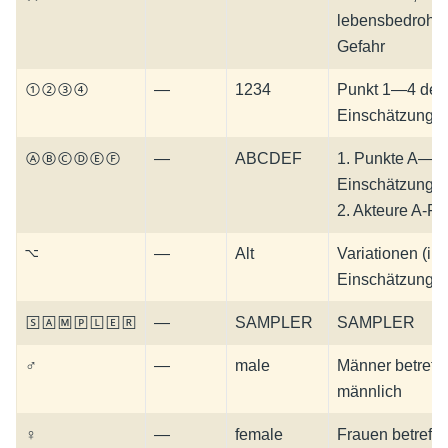
lebensbedrohli
Gefahr
①②③④
—
1234
Punkt 1—4 des
Einschätzungb
ⒶⒷⒸⒹⒺⒻ
—
ABCDEF
1. Punkte A—F
Einschätzungsb
2. Akteure A-F
⌥
—
Alt
Variationen (im
Einschätzungsb
🅂🄰🄼🄿🄻🄴🅁
—
SAMPLER
SAMPLER
♂
—
male
Männer betreffe
männlich
♀
—
female
Frauen betreffe