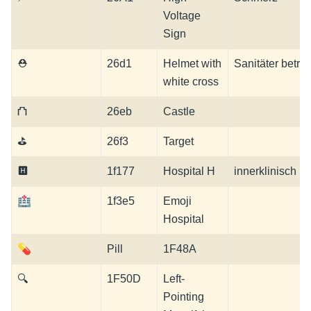
Voltage
Sign
⛑
26d1
Helmet with
Sanitäter betre
white cross
⛫
26eb
Castle
⛳
26f3
Target
🅷
1f177
Hospital H
innerklinisch
🏥
1f3e5
Emoji
Hospital
💊
Pill
1F48A
🔍
1F50D
Left-
Pointing