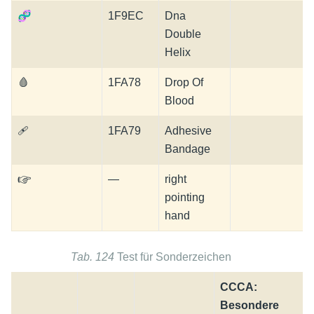
🧬
1F9EC
Dna
Double
Helix
🩸
1FA78
Drop Of
Blood
🩹
1FA79
Adhesive
Bandage
☞
—
right
pointing
hand
Tab. 124
Test für Sonderzeichen
CCCA:
Besondere