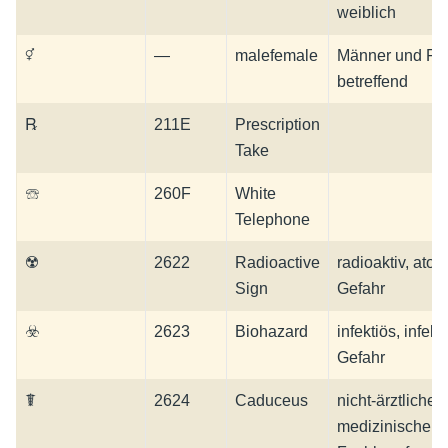
weiblich
⚥
—
malefemale
Männer und Fr
betreffend
℞
211E
Prescription
Take
☏
260F
White
Telephone
☢
2622
Radioactive
radioaktiv, ato
Sign
Gefahr
☣
2623
Biohazard
infektiös, infekt
Gefahr
☤
2624
Caduceus
nicht-ärztliche
medizinische