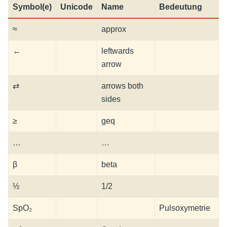
Symbol(e)
Unicode
Name
Bedeutung
≈
approx
←
leftwards
arrow
⇄
arrows both
sides
≥
geq
…
…
β
beta
½
1/2
SpO₂
Pulsoxymetrie