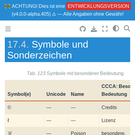
🚧
ACHTUNG!
Dies ist eine
ENTWICKLUNGSVERSION
(v4.0.0-alpha.405) ⚠ — Alle Angaben ohne Gewähr!
17.4.
Symbole und
Sonderzeichen
Tab. 123
Symbole mit besonderer Bedeutung
CCCA: Beson
Symbol(e)
Unicode
Name
Bedeutung
©
—
—
Credits
ℓ
—
—
Lizenz
☠
—
Poison
besondere,