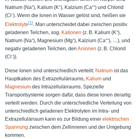
Natrium (Na⁺), Kalium (K⁺), Kalzium (Ca⁺⁺) und Chlorid
(Cl⁻). Wenn die Ionen in Wasser gelöst sind, heißen sie
[
1
]
Elektrolyte
. Man unterscheidet dabei zwischen positiv
geladenen Teilchen, sog.
Kationen
(z. B. Kalium (K⁺),
Natrium (Na⁺), Magnesium (Mg⁺), Kalzium (Ca⁺⁺), …), und
negativ geladenen Teilchen, den
Anionen
(z. B. Chlorid
(Cl⁻)).
Diese Ionen sind unterschiedlich verteilt:
Natrium
ist das
Hauptkation des Extrazellulärraums,
Kalium
und
Magnesium
des Intrazellulärraums. Spezielle
Transportsysteme sorgen dafür, dass diese Ionen derartig
verteilt werden. Durch die unterschiedliche Verteilung von
unterschiedlich geladenen Elektrolyten im Intra- und
Extrazellulärraum kann es zur Bildung einer
elektrischen
Spannung
zwischen dem Zellinneren und der Umgebung
kommen.