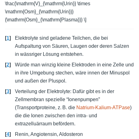
\frac{\mathrm{V}_{\mathrm{Urin}} \times
\mathrm{Osm}_{\mathrm{Urin}}}
{\mathrm{Osm}_{\mathrm{Plasma}}} \]
[
1
]
Elektrolyte sind geladene Teilchen, die bei
Aufspaltung von Säuren, Laugen oder deren Salzen
in wässriger Lösung entstehen.
[
2
]
Würde man winzig kleine Elektroden in eine Zelle und
in ihre Umgebung stechen, wäre innen der Minuspol
und außen der Pluspol.
[
3
]
Verteilung der Elektrolyte: Dafür gibt es in der
Zellmembran spezielle “Ionenpumpen”
(Transportproteine, z. B. die
Natrium-Kalium-ATPase
)
die die Ionen zwischen den intra- und
extrazelluärraum befördern.
[
4
]
Renin, Angiotensin, Aldosteron