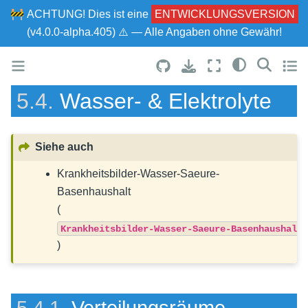
🚧
ACHTUNG!
Dies ist eine
ENTWICKLUNGSVERSION
(v4.0.0-alpha.405) ⚠ — Alle Angaben ohne Gewähr!
5.4.
Wasser- & Elektrolyte
Siehe auch
Krankheitsbilder-Wasser-Saeure-
Basenhaushalt
(
Krankheitsbilder-Wasser-Saeure-Basenhaushalt
)
5.4.1.
Verteilungsräume