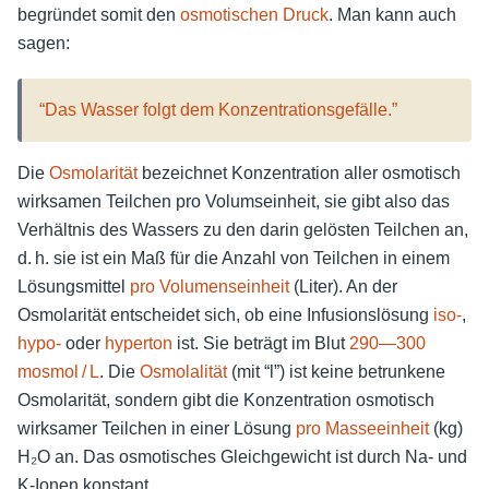
begründet somit den
osmotischen Druck
. Man kann auch
sagen:
“Das Wasser folgt dem Konzentrationsgefälle.”
Die
Osmolarität
bezeichnet Konzentration aller osmotisch
wirksamen Teilchen pro Volumseinheit, sie gibt also das
Verhältnis des Wassers zu den darin gelösten Teilchen an,
d. h. sie ist ein Maß für die Anzahl von Teilchen in einem
Lösungsmittel
pro Volumenseinheit
(Liter). An der
Osmolarität entscheidet sich, ob eine Infusionslösung
iso-
,
hypo-
oder
hyperton
ist. Sie beträgt im Blut
290—300
mosmol / L
. Die
Osmolalität
(mit “l”) ist keine betrunkene
Osmolarität, sondern gibt die Konzentration osmotisch
wirksamer Teilchen in einer Lösung
pro Masseeinheit
(kg)
H₂O an. Das osmotisches Gleichgewicht ist durch Na- und
K-Ionen konstant.