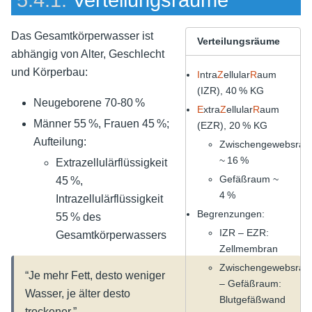
Das Gesamtkörperwasser ist
Verteilungsräume
abhängig von Alter, Geschlecht
und Körperbau:
I
ntra
Z
ellular
R
aum
(IZR), 40 % KG
Neugeborene 70-80 %
E
xtra
Z
ellular
R
aum
Männer 55 %, Frauen 45 %;
(EZR), 20 % KG
Aufteilung:
Zwischengewebsrau
~ 16 %
Extrazellulärflüssigkeit
Gefäßraum ~
45 %,
4 %
Intrazellulärflüssigkeit
Begrenzungen:
55 % des
IZR – EZR:
Gesamtkörperwassers
Zellmembran
Zwischengewebsra
“Je mehr Fett, desto weniger
– Gefäßraum:
Wasser, je älter desto
Blutgefäßwand
trockener.”