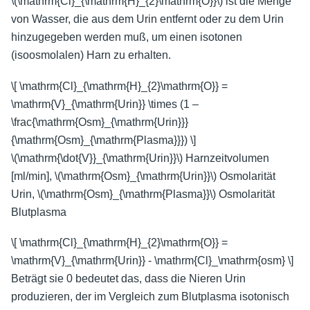
\(\mathrm{Cl}_{\mathrm{H}_{2}\mathrm{O}}\)
ist die Menge
von Wasser, die aus dem Urin entfernt oder zu dem Urin
hinzugegeben werden muß, um einen isotonen
(isoosmolalen) Harn zu erhalten.
\[ \mathrm{Cl}_{\mathrm{H}_{2}\mathrm{O}} =
\mathrm{V}_{\mathrm{Urin}} \times (1 –
\frac{\mathrm{Osm}_{\mathrm{Urin}}}
{\mathrm{Osm}_{\mathrm{Plasma}}}) \]
\(\mathrm{\dot{V}}_{\mathrm{Urin}}\)
Harnzeitvolumen
[ml/min],
\(\mathrm{Osm}_{\mathrm{Urin}}\)
Osmolarität
Urin,
\(\mathrm{Osm}_{\mathrm{Plasma}}\)
Osmolarität
Blutplasma
\[ \mathrm{Cl}_{\mathrm{H}_{2}\mathrm{O}} =
\mathrm{V}_{\mathrm{Urin}} - \mathrm{Cl}_\mathrm{osm} \]
Beträgt sie 0 bedeutet das, dass die Nieren Urin
produzieren, der im Vergleich zum Blutplasma isotonisch